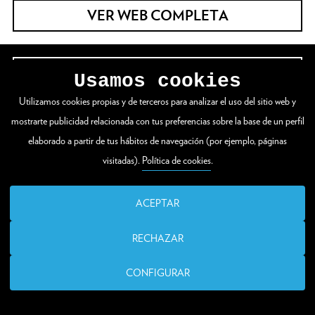
VER WEB COMPLETA
Zuloaga plaza 1
Usamos cookies
20003 Donostia / San Sebastián
Utilizamos cookies propias y de terceros para analizar el uso del sitio web y
mostrarte publicidad relacionada con tus preferencias sobre la base de un perfil
T. (00 34) 943 48 15 80
elaborado a partir de tus hábitos de navegación (por ejemplo, páginas
visitadas).
Política de cookies
.
santelmo@donostia.eus
ACEPTAR
RECHAZAR
CONFIGURAR