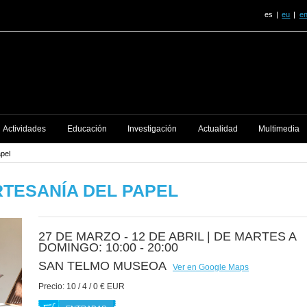
es
eu
e
Actividades
Educación
Investigación
Actualidad
Multimedia
apel
TESANÍA DEL PAPEL
27 DE MARZO - 12 DE ABRIL |
DE MARTES A
DOMINGO: 10:00 - 20:00
SAN TELMO MUSEOA
Ver en Google Maps
Precio:
10 / 4 / 0 € EUR