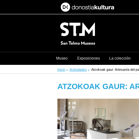
Museo
Exposiciones
La colección
Inicio
Actividades
Atzokoak gaur: Artesanía del p
ATZOKOAK GAUR: AR