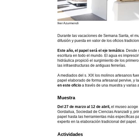
Iker Azurmendi
Durante las vacaciones de Semana Santa, el 
difusión y puesta en valor de los oficios tradicio
Este año, el papel será el eje temático
. Desde 
escritura en todo el mundo. El agua es impresci
hidráulica propició el surgimiento de los primero
las infraestructuras de antiguas ferrerías.
A mediados del s. XIX los molinos artesanos fuer
papel elaborado de forma artesanal pervive, y l
en este oficio
a través de una muestra y varias a
Muestra
Del 27 de marzo al 12 de abril,
el museo acoge u
Gordailua, Sociedad de Ciencias Aranzadi y, pri
papel hasta las herramientas más específicas par
experto en la elaboración tradicional del papel.
Actividades