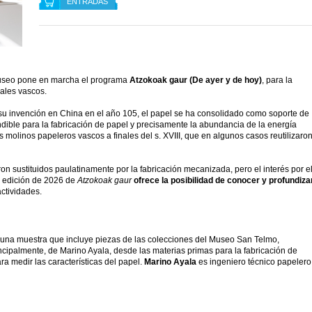
ENTRADAS
museo pone en marcha el programa
Atzokoak gaur (De ayer y de hoy)
, para la
nales vascos.
su invención en China en el año 105, el papel se ha consolidado como soporte de
ndible para la fabricación de papel y precisamente la abundancia de la energía
s molinos papeleros vascos a finales del s. XVIII, que en algunos casos reutilizaro
on sustituidos paulatinamente por la fabricación mecanizada, pero el interés por e
a edición de 2026 de
Atzokoak gaur
ofrece la posibilidad de conocer y profundiza
ctividades.
na muestra que incluye piezas de las colecciones del Museo San Telmo,
ncipalmente, de Marino Ayala, desde las materias primas para la fabricación de
a medir las características del papel.
Marino Ayala
es ingeniero técnico papelero