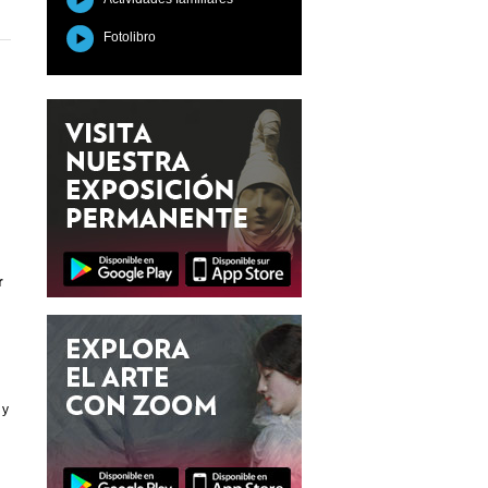
Fotolibro
n
l
r
 y