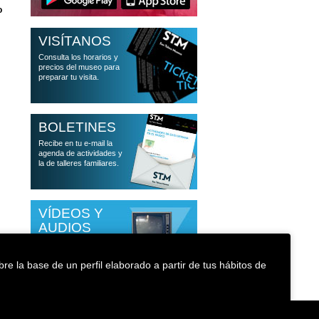
o
VISÍTANOS
Consulta los horarios y
precios del museo para
preparar tu visita.
BOLETINES
Recibe en tu e-mail la
agenda de actividades y
la de talleres familiares.
VÍDEOS Y
AUDIOS
Accede a las
conferencias que han
re la base de un perfil elaborado a partir de tus hábitos de
pasado por el museo
Política de cookies
Accesibilidad
Medioambiente