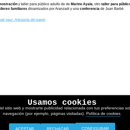
mostración
y taller para público adulto de de
Marino Ayala
, otro
taller para públic
lleres familiares
dinamizados por Aranzadi y una
conferencia
de Juan Barbé.
ak gaur: Artesanía del papel
Usamos cookies
el sitio web y mostrarte publicidad relacionada con tus preferencias sob
navegación (por ejemplo, páginas visitadas).
Política de cookies
.
CONFIGURAR
ACEPTAR
RECHAZAR
Prensa
Información legal