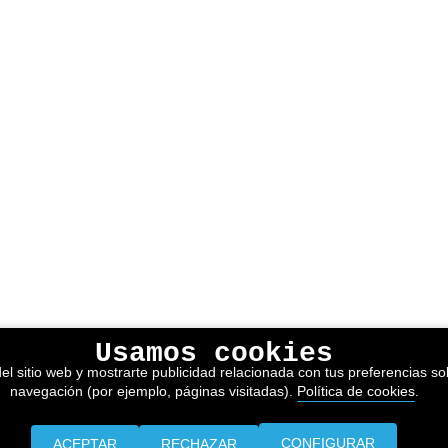
Usamos cookies
el sitio web y mostrarte publicidad relacionada con tus preferencias sob
navegación (por ejemplo, páginas visitadas).
Política de cookies
.
CONFIGURAR
ACEPTAR
RECHAZAR
Prensa
Información legal