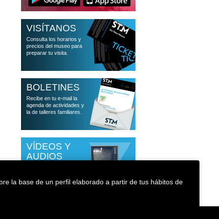
VISÍTANOS
Consulta los horarios y
precios del museo para
preparar tu visita.
BOLETINES
Recibe en tu e-mail la
agenda de actividades y
la de talleres familiares.
VÍDEOS Y
AUDIOS
Accede a las
conferencias que han
re la base de un perfil elaborado a partir de tus hábitos de
pasado por el museo
Política de cookies
Accesibilidad
Medioambiente