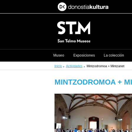
Museo
Exposiciones
La colección
Inicio
Actividades
Mintzodromoa + Mintzanet
MINTZODROMOA + M