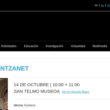
es
eu
e
Actividades
Educación
Investigación
Actualidad
Multimedia
INTZANET
14 DE OCTUBRE |
10:00 + 11:00
SAN TELMO MUSEOA
Ver en Google Maps
Idioma:
Euskera