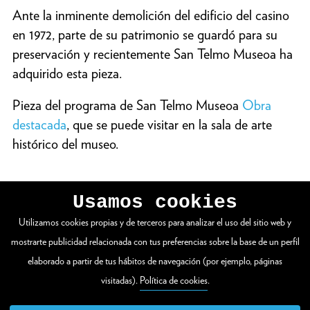
Ante la inminente demolición del edificio del casino
en 1972, parte de su patrimonio se guardó para su
preservación y recientemente San Telmo Museoa ha
adquirido esta pieza.
Pieza del programa de San Telmo Museoa
Obra
destacada
, que se puede visitar en la sala de arte
histórico del museo.
Usamos cookies
Utilizamos cookies propias y de terceros para analizar el uso del sitio web y
VER WEB COMPLETA
mostrarte publicidad relacionada con tus preferencias sobre la base de un perfil
elaborado a partir de tus hábitos de navegación (por ejemplo, páginas
visitadas).
Política de cookies
.
Zuloaga plaza 1
20003 Donostia / San Sebastián