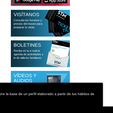
VISÍTANOS
Consulta los horarios y
precios del museo para
preparar tu visita.
BOLETINES
Recibe en tu e-mail la
agenda de actividades y
la de talleres familiares.
VÍDEOS Y
AUDIOS
Accede a las
conferencias que han
re la base de un perfil elaborado a partir de tus hábitos de
pasado por el museo
Política de cookies
Accesibilidad
Medioambiente