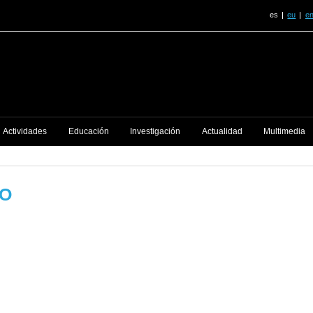
es
eu
e
Actividades
Educación
Investigación
Actualidad
Multimedia
TO