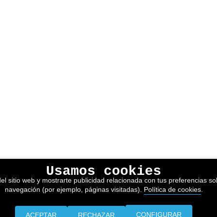
Usamos cookies
el sitio web y mostrarte publicidad relacionada con tus preferencias sob
navegación (por ejemplo, páginas visitadas).
Política de cookies
.
CONFIGURAR
ACEPTAR
RECHAZAR
Prensa
Información legal