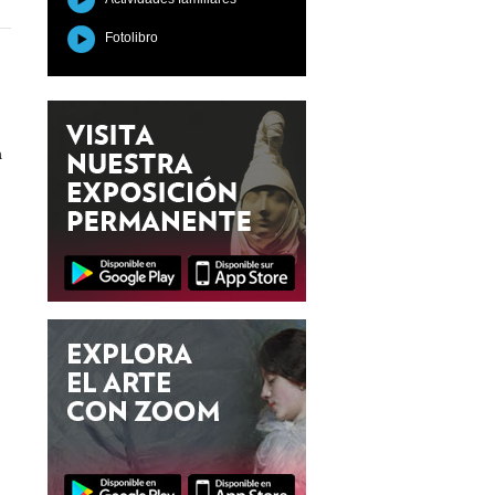
Fotolibro
a