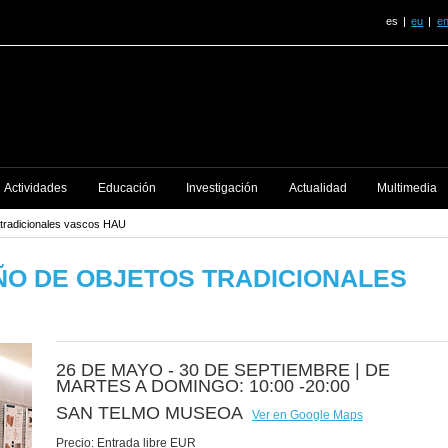
es
eu
e
Actividades
Educación
Investigación
Actualidad
Multimedia
 tradicionales vascos HAU
ÑO DE OBJETOS TRADICIONALES
26 DE MAYO - 30 DE SEPTIEMBRE |
DE
MARTES A DOMINGO: 10:00 -20:00
SAN TELMO MUSEOA
Ver en Google Maps
Precio:
Entrada libre EUR