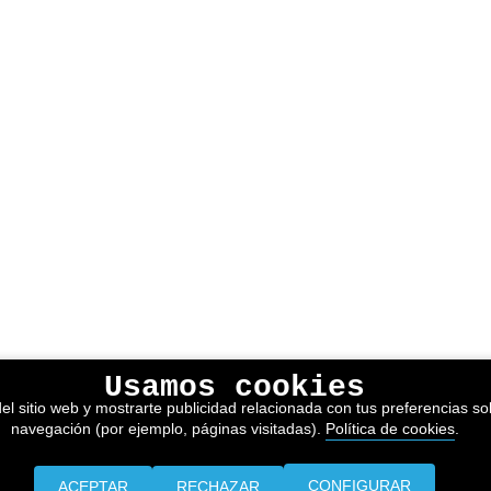
Usamos cookies
el sitio web y mostrarte publicidad relacionada con tus preferencias sob
navegación (por ejemplo, páginas visitadas).
Política de cookies
.
CONFIGURAR
ACEPTAR
RECHAZAR
Prensa
Información legal