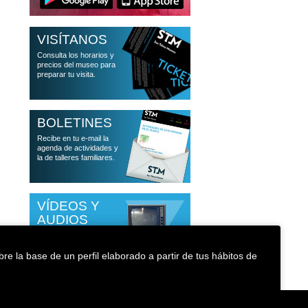
VISÍTANOS
Consulta los horarios y
precios del museo para
preparar tu visita.
BOLETINES
Recibe en tu e-mail la
agenda de actividades y
la de talleres familiares.
VÍDEOS Y
AUDIOS
Accede a las
conferencias que han
re la base de un perfil elaborado a partir de tus hábitos de
pasado por el museo
Política de cookies
Accesibilidad
Medioambiente