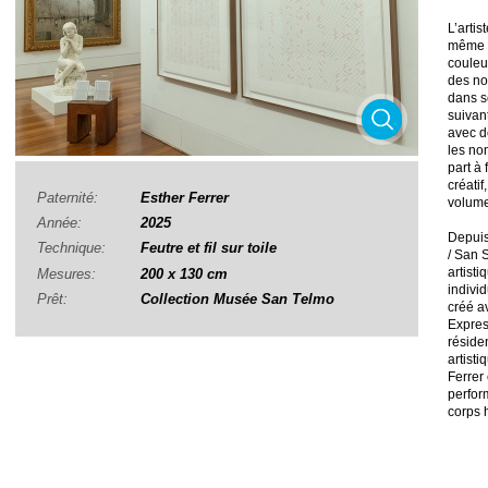
L’artis
même n
couleu
des no
dans s
suivant
avec de
les nom
part à 
créatif
Paternité:
Esther Ferrer
volume
Année:
2025
Depuis
Technique:
Feutre et fil sur toile
/ San S
artist
Mesures:
200 x 130 cm
indivi
Prêt:
Collection Musée San Telmo
créé a
Expres
réside
artisti
Ferrer 
perfor
corps 