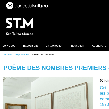
Le Musée
Expositions
La Collection
Éducation
Recherche
Accueil
Expositions
Œuvre en vedette
POÈME DES NOMBRES PREMIERS 
05 ju
Cett
les p
comm
1970