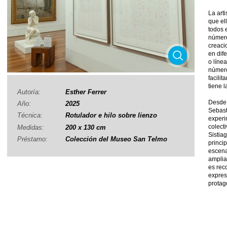
La arti
que el
todos 
número
creaci
en dif
o línea
número
facilit
tiene l
Autoría:
Esther Ferrer
Desde 
Año:
2025
Sebasti
Técnica:
Rotulador e hilo sobre lienzo
experi
colect
Medidas:
200 x 130 cm
Sistiag
Préstamo:
Colección del Museo San Telmo
princi
escena
amplia 
es rec
expres
protag