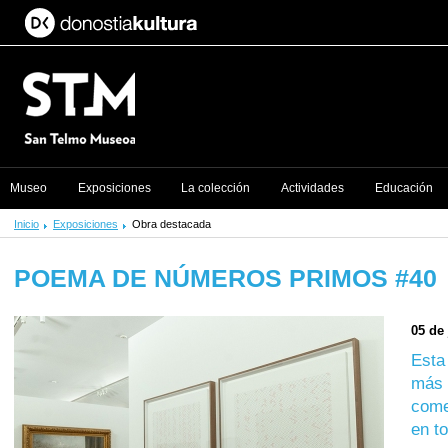
Museo
Exposiciones
La colección
Actividades
Educación
Inicio
Exposiciones
Obra destacada
POEMA DE NÚMEROS PRIMOS #40
05 de
Esta
más 
come
en t