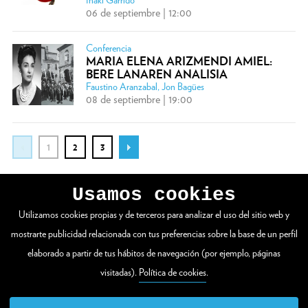
06 de septiembre | 12:00
Conferencia
MARIA ELENA ARIZMENDI AMIEL:
BERE LANAREN ANALISIA
Faustino Aranzabal, Jon Bagües
08 de septiembre | 19:00
1
2
3
Usamos cookies
Utilizamos cookies propias y de terceros para analizar el uso del sitio web y
VER WEB COMPLETA
mostrarte publicidad relacionada con tus preferencias sobre la base de un perfil
elaborado a partir de tus hábitos de navegación (por ejemplo, páginas
visitadas).
Política de cookies
.
Zuloaga plaza 1
20003 Donostia / San Sebastián