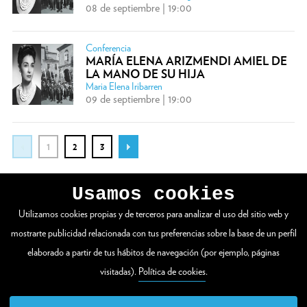
08 de septiembre | 19:00
Conferencia
MARÍA ELENA ARIZMENDI AMIEL DE
LA MANO DE SU HIJA
Maria Elena Iribarren
09 de septiembre | 19:00
1
2
3
Usamos cookies
Utilizamos cookies propias y de terceros para analizar el uso del sitio web y
VER WEB COMPLETA
mostrarte publicidad relacionada con tus preferencias sobre la base de un perfil
elaborado a partir de tus hábitos de navegación (por ejemplo, páginas
visitadas).
Política de cookies
.
Zuloaga plaza 1
20003 Donostia / San Sebastián