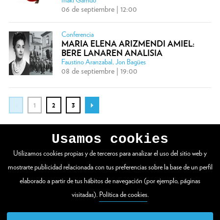
06 de septiembre | 12:00
Conferencia
MARIA ELENA ARIZMENDI AMIEL:
BERE LANAREN ANALISIA
Faustino Aranzabal, Jon Bagües
08 de septiembre | 19:00
1
2
3
Usamos cookies
Utilizamos cookies propias y de terceros para analizar el uso del sitio web y
VER WEB COMPLETA
mostrarte publicidad relacionada con tus preferencias sobre la base de un perfil
elaborado a partir de tus hábitos de navegación (por ejemplo, páginas
visitadas).
Política de cookies
.
Zuloaga plaza 1
20003 Donostia / San Sebastián