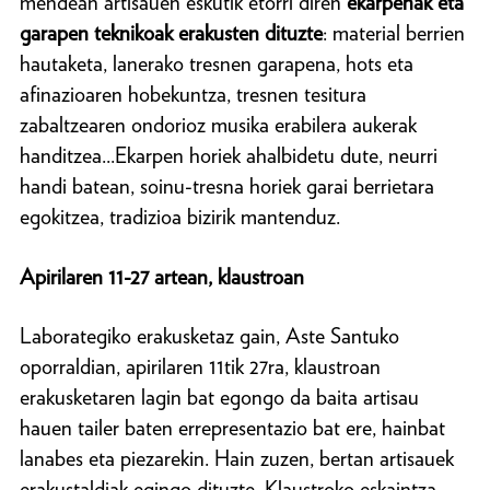
mendean artisauen eskutik etorri diren
ekarpenak eta
garapen teknikoak erakusten dituzte
: material berrien
hautaketa, lanerako tresnen garapena, hots eta
afinazioaren hobekuntza, tresnen tesitura
zabaltzearen ondorioz musika erabilera aukerak
handitzea...Ekarpen horiek ahalbidetu dute, neurri
handi batean, soinu-tresna horiek garai berrietara
egokitzea, tradizioa bizirik mantenduz.
Apirilaren 11-27 artean, klaustroan
Laborategiko erakusketaz gain, Aste Santuko
oporraldian, apirilaren 11tik 27ra, klaustroan
erakusketaren lagin bat egongo da baita artisau
hauen tailer baten errepresentazio bat ere, hainbat
lanabes eta piezarekin. Hain zuzen, bertan artisauek
erakustaldiak egingo dituzte. Klaustroko eskaintza