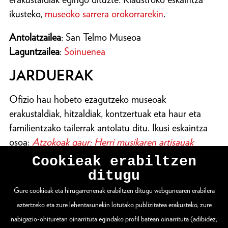
ikusteko,
museoko sarrera orokorrarekin
.
Antolatzailea
: San Telmo Museoa
Laguntzailea
:
Soinuenea
JARDUERAK
Ofizio hau hobeto ezagutzeko museoak
erakustaldiak, hitzaldiak, kontzertuak eta haur eta
familientzako tailerrak antolatu ditu. Ikusi eskaintza
osoa:
Atzokoak gaur:
Herri musikaren artisauak
Cookieak erabiltzen
ditugu
Gure cookieak eta hirugarrenenak erabiltzen ditugu webgunearen erabilera
WEBGUNE OSOA IKUSI
aztertzeko eta zure lehentasunekin lotutako publizitatea erakusteko, zure
nabigazio-ohituretan oinarrituta egindako profil batean oinarrituta (adibidez,