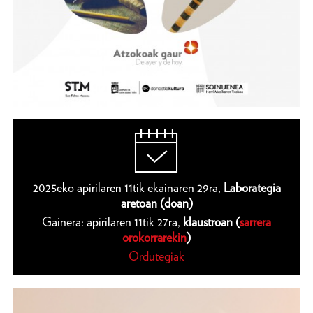
2025eko apirilaren 11tik ekainaren 29ra,
Laborategia
aretoan (doan)
Gainera: apirilaren 11tik 27ra,
klaustroan (
sarrera
orokorrarekin
)
Ordutegiak