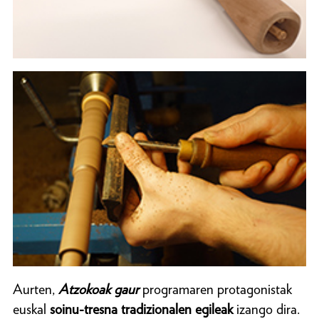
Aurten,
Atzokoak gaur
programaren protagonistak
euskal
soinu-tresna tradizionalen egileak
izango dira.