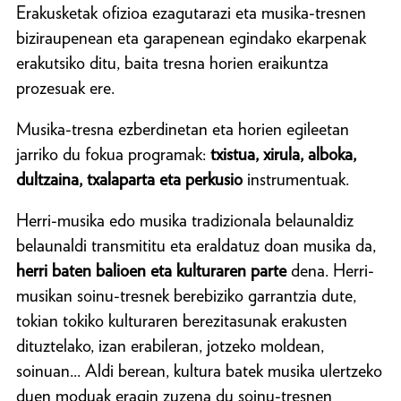
Erakusketak ofizioa ezagutarazi eta musika-tresnen
biziraupenean eta garapenean egindako ekarpenak
erakutsiko ditu, baita tresna horien eraikuntza
prozesuak ere.
Musika-tresna ezberdinetan eta horien egileetan
jarriko du fokua programak:
txistua, xirula, alboka,
dultzaina, txalaparta eta perkusio
instrumentuak.
Herri-musika edo musika tradizionala belaunaldiz
belaunaldi transmititu eta eraldatuz doan musika da,
herri baten balioen eta kulturaren parte
dena. Herri-
musikan soinu-tresnek berebiziko garrantzia dute,
tokian tokiko kulturaren berezitasunak erakusten
dituztelako, izan erabileran, jotzeko moldean,
soinuan... Aldi berean, kultura batek musika ulertzeko
duen moduak eragin zuzena du soinu-tresnen