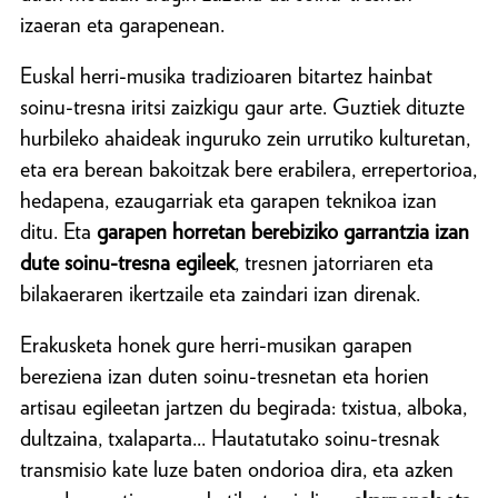
izaeran eta garapenean.
Euskal herri-musika tradizioaren bitartez hainbat
soinu-tresna iritsi zaizkigu gaur arte. Guztiek dituzte
hurbileko ahaideak inguruko zein urrutiko kulturetan,
eta era berean bakoitzak bere erabilera, errepertorioa,
hedapena, ezaugarriak eta garapen teknikoa izan
ditu. Eta
garapen horretan berebiziko garrantzia izan
dute soinu-tresna egileek
, tresnen jatorriaren eta
bilakaeraren ikertzaile eta zaindari izan direnak.
Erakusketa honek gure herri-musikan garapen
bereziena izan duten soinu-tresnetan eta horien
artisau egileetan jartzen du begirada: txistua, alboka,
dultzaina, txalaparta... Hautatutako soinu-tresnak
transmisio kate luze baten ondorioa dira, eta azken