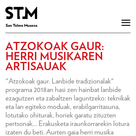
ATZOKOAK GAUR:
HERRI MUSIKAREN
ARTISAUAK
"Atzokoak gaur. Lanbide tradizionalak"
programa 2018an hasi zen hainbat lanbide
ezagutzen eta zabaltzen laguntzeko: teknikak
eta lan egiteko moduak, erabilgarritasuna,
lotutako ohiturak, horiek garatu zituzten
pertsonak... Erakusketa iraunkorrarekin lotura
izaten du beti. Aurten gaia herri musika