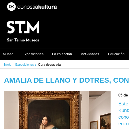
Museo
Exposiciones
La colección
Actividades
Educación
Inicio
Exposiciones
Obra destacada
AMALIA DE LLANO Y DOTRES, CO
05 de
Este
Kunt
cono
encu