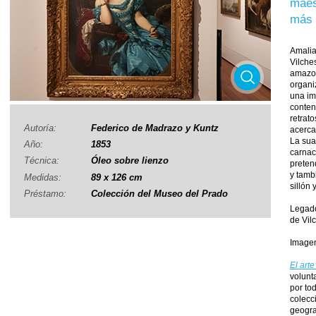
maest
más 
Amalia
Vilches
amazon
organi
una im
conten
retrat
Autoría:
Federico de Madrazo y Kuntz
acerca
La sua
Año:
1853
carnac
Técnica:
Óleo sobre lienzo
preten
y tamb
Medidas:
89 x 126 cm
sillón 
Préstamo:
Colección del Museo del Prado
Legado
de Vil
Imagen
El art
volunt
por to
colecc
geograf