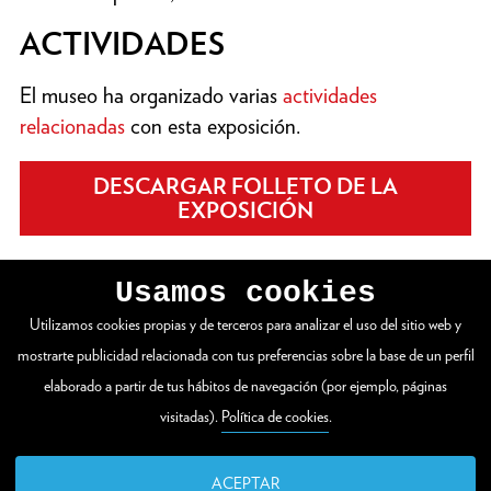
ACTIVIDADES
El museo ha organizado varias
actividades
relacionadas
con esta exposición.
DESCARGAR FOLLETO DE LA
EXPOSICIÓN
Usamos cookies
Utilizamos cookies propias y de terceros para analizar el uso del sitio web y
VER WEB COMPLETA
mostrarte publicidad relacionada con tus preferencias sobre la base de un perfil
elaborado a partir de tus hábitos de navegación (por ejemplo, páginas
visitadas).
Política de cookies
.
Zuloaga plaza 1
20003 Donostia / San Sebastián
ACEPTAR