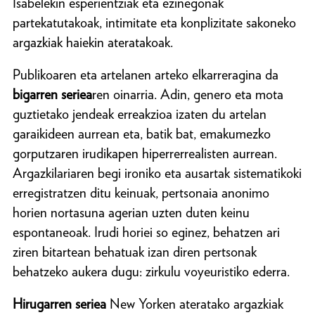
Isabelekin esperientziak eta ezinegonak
partekatutakoak, intimitate eta konplizitate sakoneko
argazkiak haiekin ateratakoak.
Publikoaren eta artelanen arteko elkarreragina da
bigarren seriea
ren oinarria. Adin, genero eta mota
guztietako jendeak erreakzioa izaten du artelan
garaikideen aurrean eta, batik bat, emakumezko
gorputzaren irudikapen hiperrerrealisten aurrean.
Argazkilariaren begi ironiko eta ausartak sistematikoki
erregistratzen ditu keinuak, pertsonaia anonimo
horien nortasuna agerian uzten duten keinu
espontaneoak. Irudi horiei so eginez, behatzen ari
ziren bitartean behatuak izan diren pertsonak
behatzeko aukera dugu: zirkulu voyeuristiko ederra.
Hirugarren seriea
New Yorken ateratako argazkiak