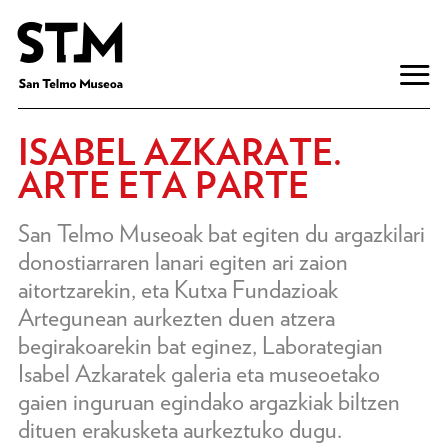
ISABEL AZKARATE.
ARTE ETA PARTE
San Telmo Museoak bat egiten du argazkilari
donostiarraren lanari egiten ari zaion
aitortzarekin, eta Kutxa Fundazioak
Artegunean aurkezten duen atzera
begirakoarekin bat eginez, Laborategian
Isabel Azkaratek galeria eta museoetako
gaien inguruan egindako argazkiak biltzen
dituen erakusketa aurkeztuko dugu.