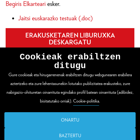
Begiris Elkarteari
esker.
Jaitsi euskarazko testuak (.doc)
ERAKUSKETAREN LIBURUXKA
DESKARGATU
Cookieak erabiltzen
ditugu
Gure cookieak eta hirugarrenenak erabiltzen ditugu webgunearen erabilera
WEBGUNE OSOA IKUSI
aztertzeko eta zure lehentasunekin lotutako publizitatea erakusteko, zure
nabigazio-ohituretan oinarrituta egindako profil batean oinarrituta (adibidez,
bisitatutako orriak).
Cookie-politika
.
Zuloaga plaza 1
20003 Donostia / San Sebastián
ONARTU
T. (00 34) 943 48 15 80
BAZTERTU