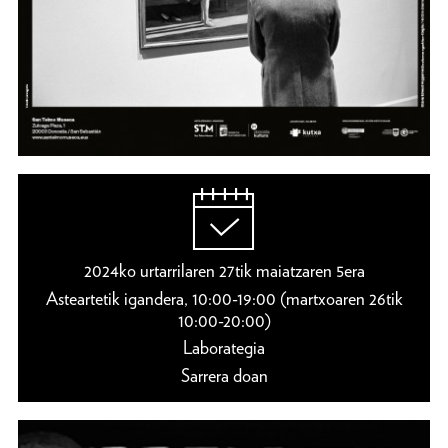
2024ko urtarrilaren 27tik maiatzaren 5era
Asteartetik igandera, 10:00-19:00 (martxoaren 26tik
10:00-20:00)
Laborategia
Sarrera doan