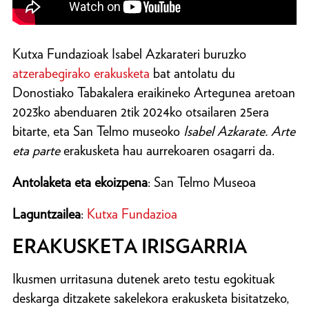
Kutxa Fundazioak Isabel Azkarateri buruzko
atzerabegirako erakusketa
bat antolatu du
Donostiako Tabakalera eraikineko Artegunea aretoan
2023ko abenduaren 2tik 2024ko otsailaren 25era
bitarte, eta San Telmo museoko
Isabel Azkarate. Arte
eta parte
erakusketa hau aurrekoaren osagarri da.
Antolaketa eta ekoizpena
: San Telmo Museoa
Laguntzailea
:
Kutxa Fundazioa
ERAKUSKETA IRISGARRIA
Ikusmen urritasuna dutenek areto testu egokituak
deskarga ditzakete sakelekora erakusketa bisitatzeko,