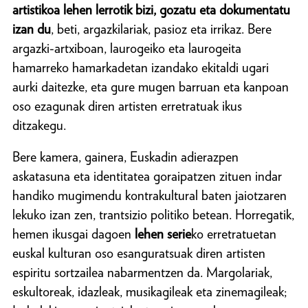
artistikoa lehen lerrotik bizi, gozatu eta dokumentatu
izan du
, beti, argazkilariak, pasioz eta irrikaz. Bere
argazki-artxiboan, laurogeiko eta laurogeita
hamarreko hamarkadetan izandako ekitaldi ugari
aurki daitezke, eta gure mugen barruan eta kanpoan
oso ezagunak diren artisten erretratuak ikus
ditzakegu.
Bere kamera, gainera, Euskadin adierazpen
askatasuna eta identitatea goraipatzen zituen indar
handiko mugimendu kontrakultural baten jaiotzaren
lekuko izan zen, trantsizio politiko betean. Horregatik,
hemen ikusgai dagoen
lehen serie
ko erretratuetan
euskal kulturan oso esanguratsuak diren artisten
espiritu sortzailea nabarmentzen da. Margolariak,
eskultoreak, idazleak, musikagileak eta zinemagileak;