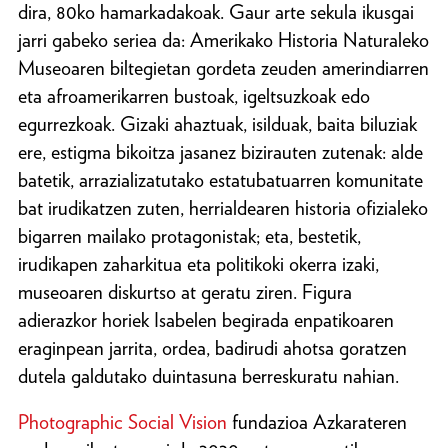
dira, 80ko hamarkadakoak. Gaur arte sekula ikusgai
jarri gabeko seriea da: Amerikako Historia Naturaleko
Museoaren biltegietan gordeta zeuden amerindiarren
eta afroamerikarren bustoak, igeltsuzkoak edo
egurrezkoak. Gizaki ahaztuak, isilduak, baita biluziak
ere, estigma bikoitza jasanez bizirauten zutenak: alde
batetik, arrazializatutako estatubatuarren komunitate
bat irudikatzen zuten, herrialdearen historia ofizialeko
bigarren mailako protagonistak; eta, bestetik,
irudikapen zaharkitua eta politikoki okerra izaki,
museoaren diskurtso at geratu ziren. Figura
adierazkor horiek Isabelen begirada enpatikoaren
eraginpean jarrita, ordea, badirudi ahotsa goratzen
dutela galdutako duintasuna berreskuratu nahian.
Photographic Social Vision
fundazioa Azkarateren