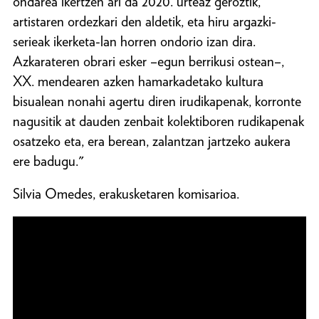
ondarea ikertzen ari da 2020. urteaz geroztik,
artistaren ordezkari den aldetik, eta hiru argazki-
serieak ikerketa-lan horren ondorio izan dira.
Azkarateren obrari esker –egun berrikusi ostean–,
XX. mendearen azken hamarkadetako kultura
bisualean nonahi agertu diren irudikapenak, korronte
nagusitik at dauden zenbait kolektiboren rudikapenak
osatzeko eta, era berean, zalantzan jartzeko aukera
ere badugu."
Silvia Omedes, erakusketaren komisarioa.