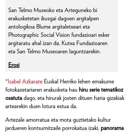
San Telmo Museoko eta Arteguneko bi
erakusketetan ikusgai dagoen argitalpen
antologikoa Blume argitaletxeari eta
Photographic Social Vision fundazioari esker
argitaratu ahal izan da, Kutxa Fundazioaren
eta San Telmo Museoaren laguntzarekin.
Erosi
"
Isabel Azkarate
Euskal Herriko lehen emakume
fotokazetariaren erakusketa hau
hiru serie tematikoz
osatuta
dago, eta hirurak josten dituen haria gizakiak
artearekin duen lotura estua da.
Artezale amorratua eta mota guztietako kultur
jardueren kontsumitzaile porrokatua izaki,
panorama