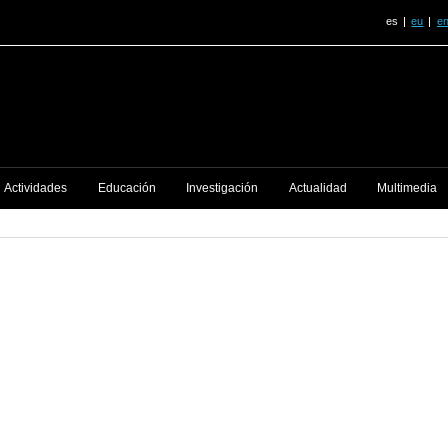
es
eu
e
Actividades
Educación
Investigación
Actualidad
Multimedia