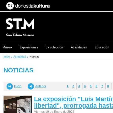
Museo
Exposiciones
La colección
Actividades
Educación
Inicio
Actualidad
Noticias
NOTICIAS
1
2
3
4
5
6
7
8
Inicio
Anterior
La exposición "Luis Martí
libertad", prorrogada hast
Viernes 10 de Enero de 2025