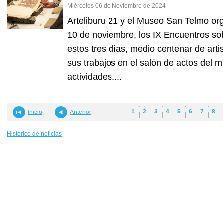
Miércoles 06 de Noviembre de 2024
Arteliburu 21 y el Museo San Telmo org
10 de noviembre, los IX Encuentros sobr
estos tres días, medio centenar de arti
sus trabajos en el salón de actos del 
actividades....
1
2
3
4
5
6
7
8
Inicio
Anterior
Histórico de noticias