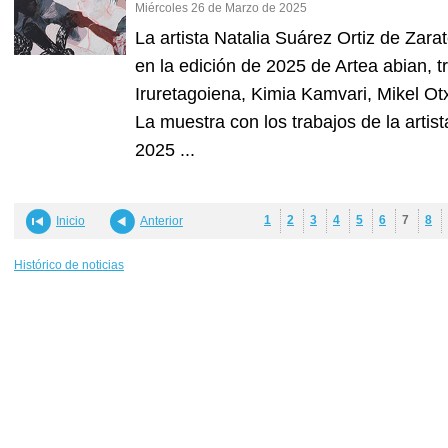
Miércoles 26 de Marzo de 2025
La artista Natalia Suárez Ortiz de Zarat
en la edición de 2025 de Artea abian, 
Iruretagoiena, Kimia Kamvari, Mikel O
La muestra con los trabajos de la artis
2025 ...
1
2
3
4
5
6
7
8
Inicio
Anterior
Histórico de noticias