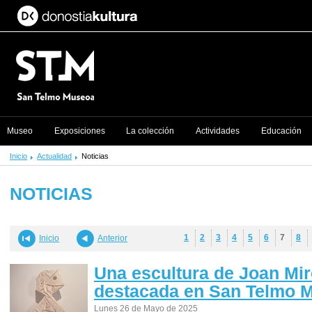
Museo
Exposiciones
La colección
Actividades
Educación
Inicio
Actualidad
Noticias
NOTICIAS
1
2
3
4
5
6
7
8
Inicio
Anterior
Una escultura de Joan Mir
destacada en San Telmo 
Lunes 26 de Mayo de 2025