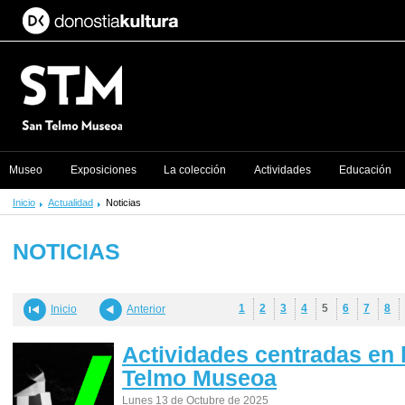
Museo
Exposiciones
La colección
Actividades
Educación
Inicio
Actualidad
Noticias
NOTICIAS
1
2
3
4
5
6
7
8
Inicio
Anterior
Actividades centradas en 
Telmo Museoa
Lunes 13 de Octubre de 2025