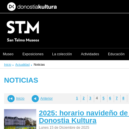
Museo
Exposiciones
La colección
Actividades
Educación
Inicio
Actualidad
Noticias
NOTICIAS
1
2
3
4
5
6
7
8
Inicio
Anterior
2025: horario navideño de
Donostia Kultura
Lunes 15 de Diciembre de 2025