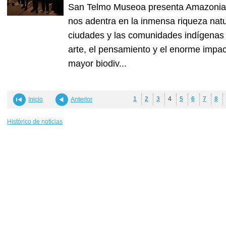
San Telmo Museoa presenta Amazonias. 
nos adentra en la inmensa riqueza natural
ciudades y las comunidades indígenas 
arte, el pensamiento y el enorme impac
mayor biodiv...
1
2
3
4
5
6
7
8
Inicio
Anterior
Histórico de noticias