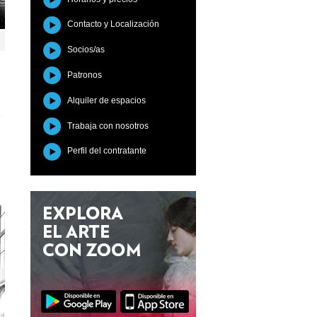
Contacto y Localización
Socios/as
Patronos
Alquiler de espacios
e
Trabaja con nosotros
Perfil del contratante