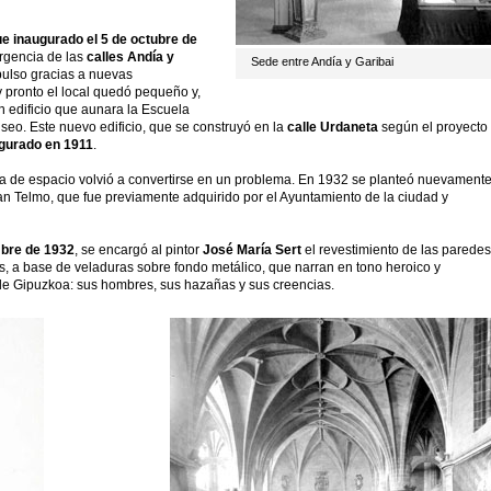
ue inaugurado el 5 de octubre de
ergencia de las
calles Andía y
Sede entre Andía y Garibai
pulso gracias a nuevas
y pronto el local quedó pequeño y,
 edificio que aunara la Escuela
museo. Este nuevo edificio, que se construyó en la
calle Urdaneta
según el proyecto
gurado en 1911
.
lta de espacio volvió a convertirse en un problema. En 1932 se planteó nuevament
an Telmo, que fue previamente adquirido por el Ayuntamiento de la ciudad y
mbre de 1932
, se encargó al pintor
José María Sert
el revestimiento de las paredes
zos, a base de veladuras sobre fondo metálico, que narran en tono heroico y
 de Gipuzkoa: sus hombres, sus hazañas y sus creencias.