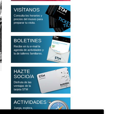
VISÍTANOS
Consulta los horarios y
precios del museo para
preparar tu visita.
BOLETINES
Recibe en tu e-mail la
agenda de actividades y
la de talleres familiares.
HAZTE
SOCIO/A
Disfruta de las
ventajas de la
tarjeta STM
ACTIVIDADES
Juega, explora,
descubre, investiga,