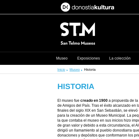
Museo
Exposiciones
La colección
Inicio
Museo
Historia
HISTORIA
El museo fue
creado en 1900
a propuesta de l
de Amigos del País. Tras el éxito alcanzado en 
finales del siglo XIX en San Sebastián, se elevó
para la creación de un Museo Municipal. La peq
la que contaba el museo en sus inicios hizo imp
de gran valor y debido a esta circunstancia, el
dirigió un llamamiento al pueblo donostiarra qu
donaciones y depósitos que conformaron los pri