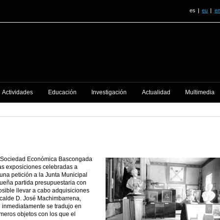
es
eu
e
Actividades
Educación
Investigación
Actualidad
Multimedia
a Sociedad Económica Bascongada
las exposiciones celebradas a
 una petición a la Junta Municipal
ueña partida presupuestaria con
osible llevar a cabo adquisiciones
 Alcalde D. José Machimbarrena,
e inmediatamente se tradujo en
meros objetos con los que el