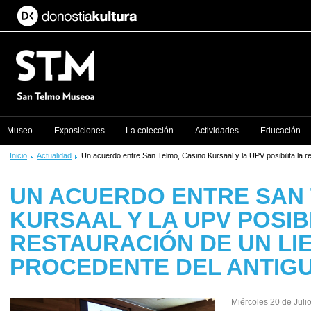
Museo
Exposiciones
La colección
Actividades
Educación
Inicio
Actualidad
Un acuerdo entre San Telmo, Casino Kursaal y la UPV posibilita la r
UN ACUERDO ENTRE SAN 
KURSAAL Y LA UPV POSIBI
RESTAURACIÓN DE UN LI
PROCEDENTE DEL ANTIG
Miércoles 20 de Juli