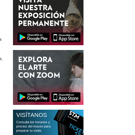
s
s,
VISÍTANOS
Consulta los horarios y
precios del museo para
preparar tu visita.