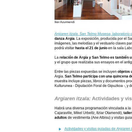
Iker Azurmendi
Argiaren itzala. San Telmo Museoa, laboratorio
danza Argia
. La exposición, producida por el San
imágenes, las melodías y el vestuario claves pa
podrá visitar
hasta el 21 de junio
en la sala Lab
La
relación de Argia y San Telmo es también u
y el grupo que realizaba sus ensayos en el anti
Entre las piezas expuestas se incluyen
objetos 
Argia.
San Telmo participa con una quincena de
muestra incluye piezas, libros y documentos pro
Kulturunea - Diputación Foral de Gipuzkoa -, y d
Argiaren itzala:
Actividades y vis
Habrá una diversa programación vinculada a la
Cajaraville, Mikel Urbeltz, Itziar Otamendi),
talle
adultos
de vestimenta (Ane Albisu) y visitas gu
Actividades y visitas guiadas de
Argiaren i