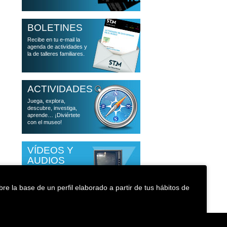
BOLETINES
Recibe en tu e-mail la
agenda de actividades y
la de talleres familiares.
ACTIVIDADES
Juega, explora,
descubre, investiga,
aprende… ¡Diviértete
con el museo!
VÍDEOS Y
AUDIOS
Accede a las
conferencias que han
pasado por el museo
re la base de un perfil elaborado a partir de tus hábitos de
Política de cookies
Accesibilidad
Medioambiente