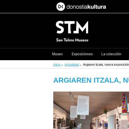
Museo
Exposiciones
La colección
Inicio
Actualidad
Argiaren itzala, nueva exposició
ARGIAREN ITZALA, 