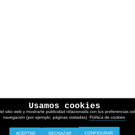
Usamos cookies
el sitio web y mostrarte publicidad relacionada con tus preferencias sob
navegación (por ejemplo, páginas visitadas).
Política de cookies
.
CONFIGURAR
ACEPTAR
RECHAZAR
Prensa
Información legal