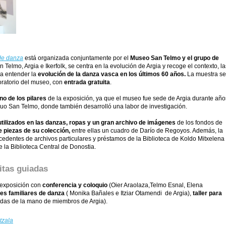
 de danza
está organizada conjuntamente por el
Museo San Telmo y el grupo de
 Telmo, Argia e Ikerfolk, se centra en la evolución de Argia y recoge el contexto, la
ra entender la
evolución de la danza vasca en los últimos 60 años.
La muestra se
oratorio del museo, con
entrada gratuita
.
no de los pilares
de la exposición, ya que el museo fue sede de Argia durante año
guo San Telmo, donde también desarrolló una labor de investigación.
utilizados en las danzas, ropas y un gran archivo de imágenes
de los fondos de
 piezas de su colección,
entre ellas un cuadro de Darío de Regoyos. Además, la
cedentes de archivos particulares y préstamos de la Biblioteca de Koldo Mitxelena
e la Biblioteca Central de Donostia.
itas guiadas
 exposición con
conferencia y coloquio
(Oier Araolaza,Telmo Esnal, Elena
res familiares de danza
( Monika Bañales e Itziar Otamendi de Argia),
taller para
iadas de la mano de miembros de Argia).
tzala