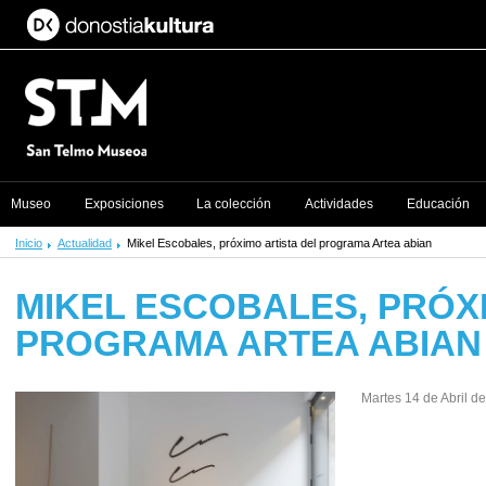
Museo
Exposiciones
La colección
Actividades
Educación
Inicio
Actualidad
Mikel Escobales, próximo artista del programa Artea abian
MIKEL ESCOBALES, PRÓX
PROGRAMA ARTEA ABIAN
Martes 14 de Abril d