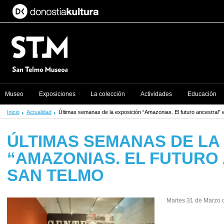
Museo
Exposiciones
La colección
Actividades
Educación
Inicio
Actualidad
Últimas semanas de la exposición “Amazonias. El futuro ancestral”
ÚLTIMAS SEMANAS DE LA
“AMAZONIAS. EL FUTURO
SAN TELMO
Martes 31 de Marzo 