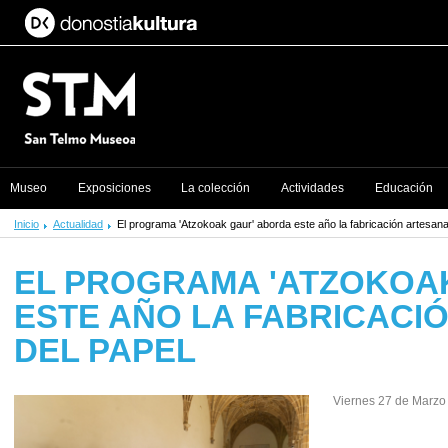
Museo
Exposiciones
La colección
Actividades
Educación
Inicio
Actualidad
El programa 'Atzokoak gaur' aborda este año la fabricación artesana
EL PROGRAMA 'ATZOKOA
ESTE AÑO LA FABRICACI
DEL PAPEL
Viernes 27 de Marzo