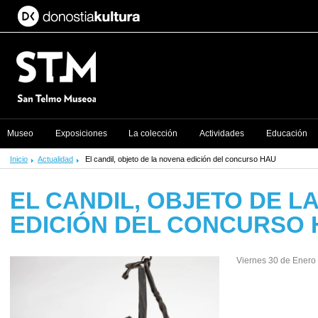
Museo
Exposiciones
La colección
Actividades
Educación
Inicio
Actualidad
El candil, objeto de la novena edición del concurso HAU
EL CANDIL, OBJETO DE L
EDICIÓN DEL CONCURSO 
Viernes 30 de Enero