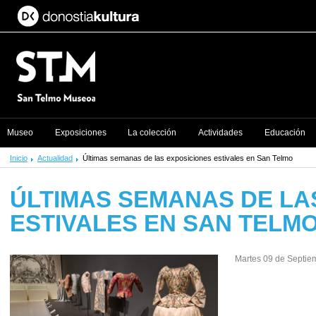
Museo
Exposiciones
La colección
Actividades
Educación
Inicio
Actualidad
Últimas semanas de las exposiciones estivales en San Telmo
ÚLTIMAS SEMANAS DE LA
ESTIVALES EN SAN TELM
Martes 09 de Septie