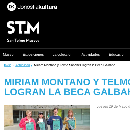
Museo
Exposiciones
La colección
Actividades
Educación
Inicio
Actualidad
Miriam Montano y Telmo Sánchez logran la Beca Galbahe
MIRIAM MONTANO Y TELM
LOGRAN LA BECA GALBA
Jueves 29 de Mayo 