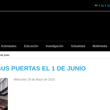
es
eu
e
Actividades
Educación
Investigación
Actualidad
Multimedia
de junio
US PUERTAS EL 1 DE JUNIO
Miércoles 28 de Mayo de 2025