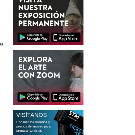
as
VISÍTANOS
Consulta los horarios y
precios del museo para
preparar tu visita.