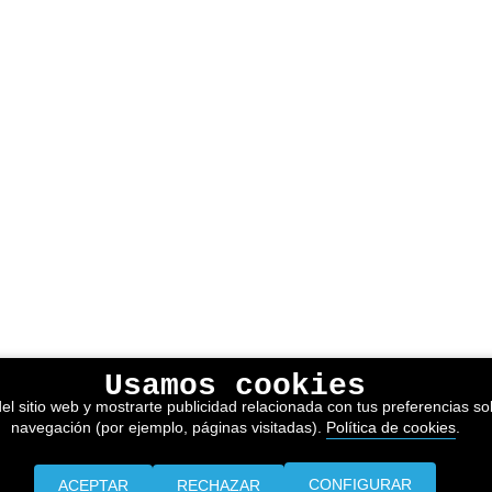
Usamos cookies
el sitio web y mostrarte publicidad relacionada con tus preferencias sob
navegación (por ejemplo, páginas visitadas).
Política de cookies
.
CONFIGURAR
ACEPTAR
RECHAZAR
Prensa
Información legal