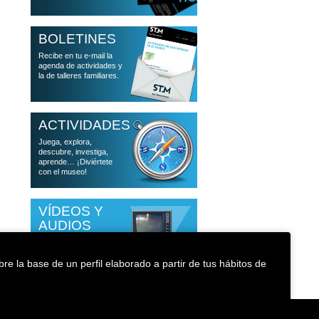
BOLETINES
Recibe en tu e-mail la
agenda de actividades y
la de talleres familiares.
ACTIVIDADES
Juega, explora,
descubre, investiga,
aprende… ¡Diviértete
con el museo!
VÍDEOS Y
AUDIOS
Accede a las
conferencias que han
pasado por el museo
re la base de un perfil elaborado a partir de tus hábitos de
Política de cookies
Accesibilidad
Medioambiente