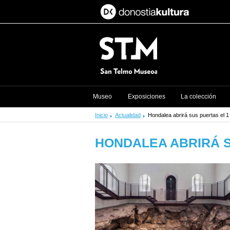
Museo
Exposiciones
La colección
Inicio
Actualidad
Hondalea abrirá sus puertas el 1 
HONDALEA ABRIRÁ S