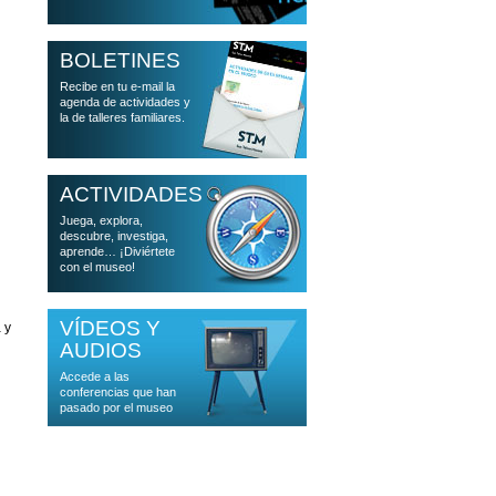
BOLETINES
Recibe en tu e-mail la
agenda de actividades y
la de talleres familiares.
ACTIVIDADES
Juega, explora,
descubre, investiga,
aprende… ¡Diviértete
con el museo!
VÍDEOS Y
 y
AUDIOS
Accede a las
conferencias que han
pasado por el museo