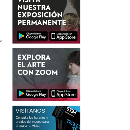
se
VISÍTANOS
Consulta los horarios y
precios del museo para
preparar tu visita.