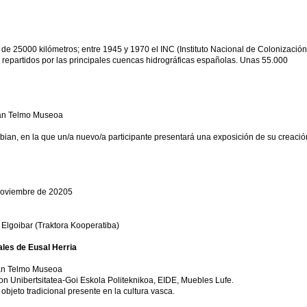
 de 25000 kilómetros; entre 1945 y 1970 el INC (Instituto Nacional de Colonización
 repartidos por las principales cuencas hidrográficas españolas. Unas 55.000
San Telmo Museoa
abian, en la que un/a nuevo/a participante presentará una exposición de su creació
 noviembre de 20205
ra Elgoibar (Traktora Kooperatiba)
ales de Eusal Herria
San Telmo Museoa
n Unibertsitatea-Goi Eskola Politeknikoa, EIDE, Muebles Lufe.
objeto tradicional presente en la cultura vasca.