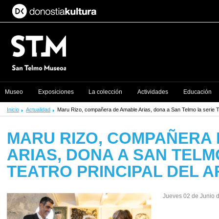
Museo
Exposiciones
La colección
Actividades
Educación
Inicio
Actualidad
Maru Rizo, compañera de Amable Arias, dona a San Telmo la serie Tea
MARU RIZO, COMPAÑERA
ARIAS, DONA A SAN TELM
TEATRO PRINCIPAL DEL A
Jueves 02 de Junio 