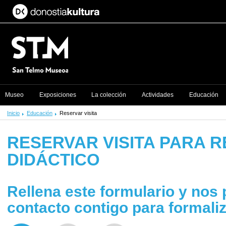
Museo
Exposiciones
La colección
Actividades
Educación
Inicio
Educación
Reservar visita
RESERVAR VISITA PARA 
DIDÁCTICO
Rellena este formulario y no
contacto contigo para formaliza