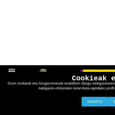
Cookieak 
Gure cookieak eta hirugarrenenak erabiltzen ditugu webgunearen e
nabigazio-ohituretan oinarrituta egindako profil 
ONARTU