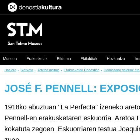
Museoa
Erakusketak
Bilduma
Ekitaldiak
Hezkuntza
Ike
Hasiera
Ikerketa
Artxibo digitala
Erakusketak Donostian
Donostiako galeriak eta
JOSÉ F. PENNELL: EXPOS
1918ko abuztuan "La Perfecta" izeneko aret
Pennell-en erakusketaren eskuorria. Aretoa Lo
kokatuta zegoen. Eskuorriaren testua Joaquin
zuen.