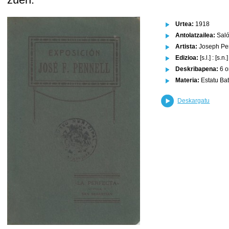
Urtea:
1918
Antolatzailea:
Saló
Artista:
Joseph Pen
Edizioa:
[s.l.] : [s.n.]
Deskribapena:
6 or
Materia:
Estatu Bat
Deskargatu