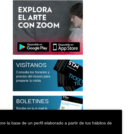
VISÍTANOS
Consulta los horarios y
precios del museo para
preparar tu visita.
BOLETINES
Recibe en tu e-mail la
agenda de actividades y
la de talleres familiares.
re la base de un perfil elaborado a partir de tus hábitos de