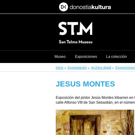
Museo
Exposiciones
La colección
Inicio
Investigación
Archivo digital
Exposiciones
JESUS MONTES
Exposición del pintor Jesús Montes Iribarren en 
calle Alfonso VIII de San Sebastián, en el númer