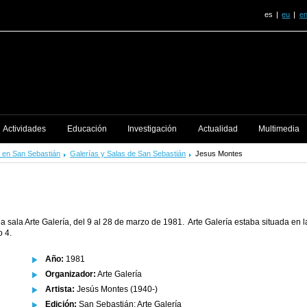
es
eu
e
Actividades
Educación
Investigación
Actualidad
Multimedia
 en San Sebastián
Galerías y Salas de San Sebastián
Jesus Montes
la sala Arte Galería, del 9 al 28 de marzo de 1981. Arte Galería estaba situada en l
o 4.
Año:
1981
Organizador:
Arte Galería
Artista:
Jesús Montes (1940-)
Edición:
San Sebastián: Arte Galería