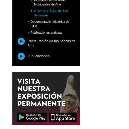
Municipales de Arte
Galerías y Salas de San
Sebastián
Documentación histórica de
STM
Publicaciones antiguas
Restauración de los lienzos de
Sert
Publicaciones