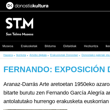
Museoa
Erakusketak
Bilduma
Ekitaldiak
Hezkuntza
Ike
Hasiera
Ikerketa
Artxibo digitala
Erakusketak Donostian
Donostiako galeriak eta
FERNANDO: EXPOSICIÓN 
Aranaz-Darrás Arte aretoetan 1950eko azaro
bitarte burutu zen Fernando García Alegría a
antolatutako hurrengo erakusketa euskorrian