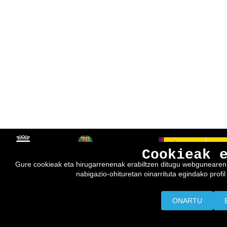
Cookieak 
Gure cookieak eta hirugarrenenak erabiltzen ditugu webgunearen e
nabigazio-ohituretan oinarrituta egindako profil 
ONARTU