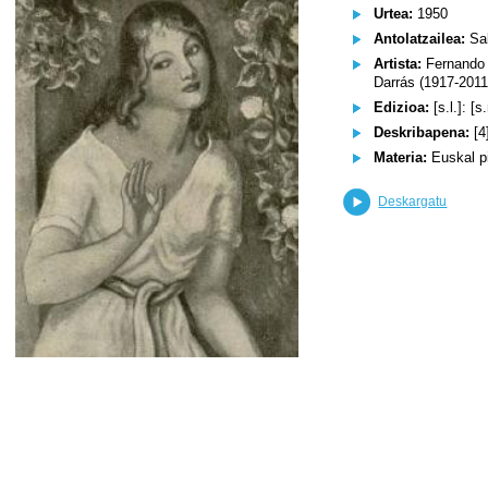
Urtea:
1950
Antolatzailea:
Sal
Artista:
Fernando 
Darrás (1917-2011
Edizioa:
[s.l.]: [s.
Deskribapena:
[4]
Materia:
Euskal pi
Deskargatu