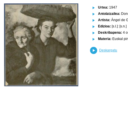
Urtea:
1947
Antolatzailea:
Dono
Artista:
Ángel de G
Edizioa:
[s.l.]: [s.n.]
Deskribapena:
4 o
Materia:
Euskal pin
Deskargatu