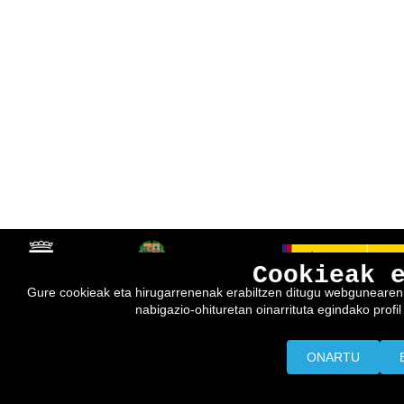
Cookieak 
Gure cookieak eta hirugarrenenak erabiltzen ditugu webgunearen e
nabigazio-ohituretan oinarrituta egindako profil 
ONARTU