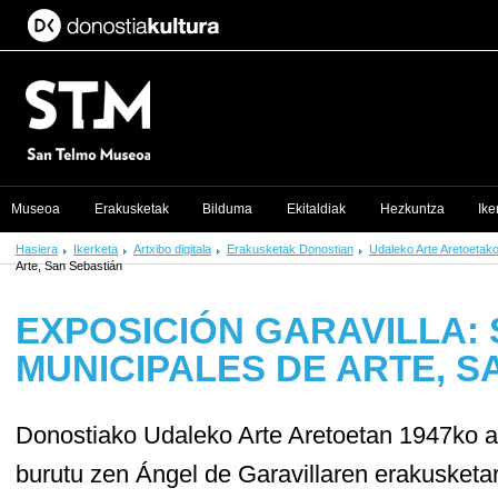
Museoa
Erakusketak
Bilduma
Ekitaldiak
Hezkuntza
Ike
Hasiera
Ikerketa
Artxibo digitala
Erakusketak Donostian
Udaleko Arte Aretoetak
Arte, San Sebastián
EXPOSICIÓN GARAVILLA:
MUNICIPALES DE ARTE, S
Donostiako Udaleko Arte Aretoetan 1947ko az
burutu zen Ángel de Garavillaren erakusketa