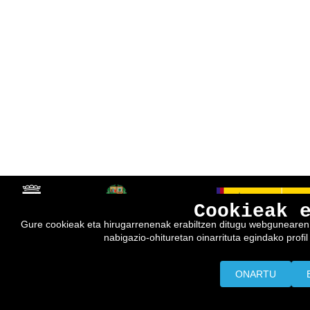
Cookieak 
Gure cookieak eta hirugarrenenak erabiltzen ditugu webgunearen e
nabigazio-ohituretan oinarrituta egindako profil 
ONARTU