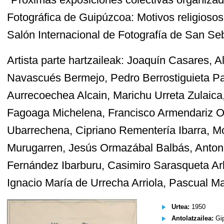
Fotográfica de Guipúzcoa: Motivos religiosos
Salón Internacional de Fotografía de San Seb
Artista parte hartzaileak: Joaquín Casares, 
Navascués Bermejo, Pedro Berrostiguieta P
Aurrecoechea Alcain, Marichu Urreta Zulaica
Fagoaga Michelena, Francisco Armendariz O
Ubarrechena, Cipriano Rementería Ibarra, M
Murugarren, Jesús Ormazábal Balbás, Antonio
Fernández Ibarburu, Casimiro Sarasqueta Arb
Ignacio María de Urrecha Arriola, Pascual Ma
Urtea:
1950
Antolatzailea:
Gip