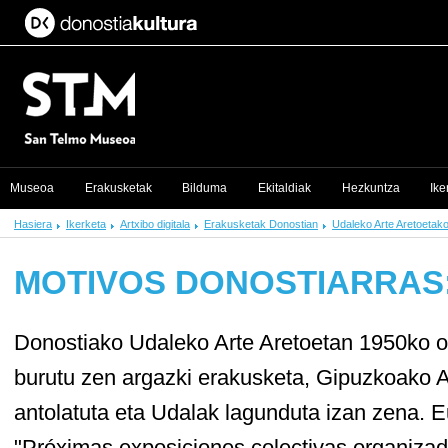
Museoa
Erakusketak
Bilduma
Ekitaldiak
Hezkuntza
Ike
Hasiera
Ikerketa
Artxibo digitala
Erakusketak Donostian
Udaleko Arte Aretoetak
MOTIVOS DONOSTIARRAS: 
Donostiako Udaleko Arte Aretoetan 1950ko ots
burutu zen argazki erakusketa, Gipuzkoako Ar
antolatuta eta Udalak lagunduta izan zena. 
"Próximas exposiciones colectivas organizad