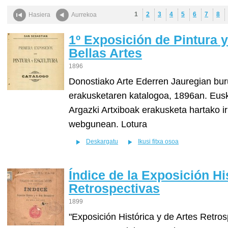
1
2
3
4
5
6
7
8
Hasiera
Aurrekoa
1º Exposición de Pintura y
Bellas Artes
1896
Donostiako Arte Ederren Jauregian bur
erakusketaren katalogoa, 1896an. Eusk
Argazki Artxiboak erakusketa hartako i
webgunean. Lotura
Deskargatu
Ikusi fitxa osoa
Índice de la Exposición Hi
Retrospectivas
1899
"Exposición Histórica y de Artes Retro