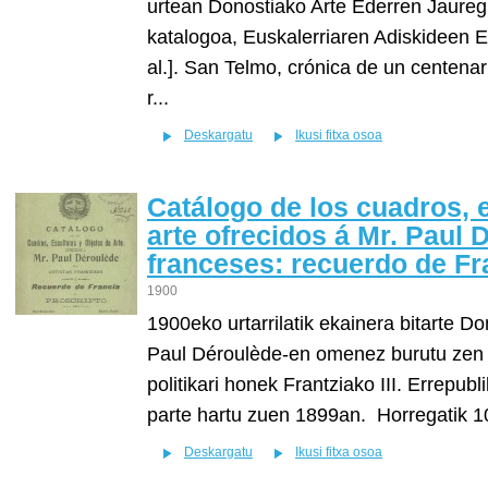
urtean Donostiako Arte Ederren Jaure
katalogoa, Euskalerriaren Adiskideen Elk
al.]. San Telmo, crónica de un centenar
r...
Deskargatu
Ikusi fitxa osoa
Catálogo de los cuadros, 
arte ofrecidos á Mr. Paul 
franceses: recuerdo de Fra
1900
1900eko urtarrilatik ekainera bitarte D
Paul Déroulède-en omenez burutu zen e
politikari honek Frantziako III. Errepub
parte hartu zuen 1899an. Horregatik 10 
Deskargatu
Ikusi fitxa osoa