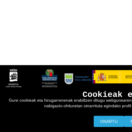
Cookieak 
Gure cookieak eta hirugarrenenak erabiltzen ditugu webgunearen e
nabigazio-ohituretan oinarrituta egindako profil 
ONARTU