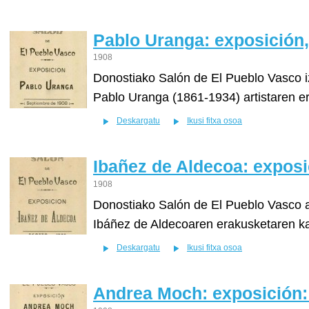
Pablo Uranga: exposición
1908
Donostiako Salón de El Pueblo Vasco i
Pablo Uranga (1861-1934) artistaren e
Deskargatu
Ikusi fitxa osoa
Ibañez de Aldecoa: exposi
1908
Donostiako Salón de El Pueblo Vasco 
Ibáñez de Aldecoaren erakusketaren k
Deskargatu
Ikusi fitxa osoa
Andrea Moch: exposición: 