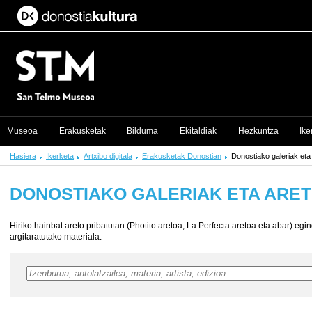
Museoa
Erakusketak
Bilduma
Ekitaldiak
Hezkuntza
Ike
Hasiera
Ikerketa
Artxibo digitala
Erakusketak Donostian
Donostiako galeriak eta
DONOSTIAKO GALERIAK ETA ARE
Hiriko hainbat areto pribatutan (Photito aretoa, La Perfecta aretoa eta abar) e
argitaratutako materiala.