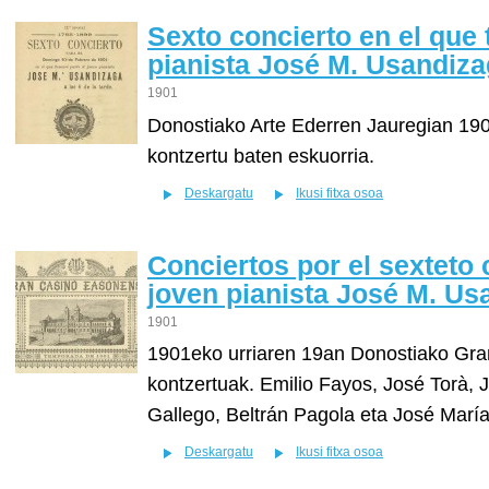
Sexto concierto en el que 
pianista José M. Usandiz
1901
Donostiako Arte Ederren Jauregian 19
kontzertu baten eskuorria.
Deskargatu
Ikusi fitxa osoa
Conciertos por el sexteto 
joven pianista José M. Us
1901
1901eko urriaren 19an Donostiako Gr
kontzertuak. Emilio Fayos, José Torà, 
Gallego, Beltrán Pagola eta José Marí
Deskargatu
Ikusi fitxa osoa