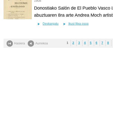
1908
Donostiako Salón de El Pueblo Vasco i
abuztuaren 8ra arte Andrea Moch artis
Deskargatu
Ikusi fitxa osoa
1
2
3
4
5
6
7
8
Hasiera
Aurrekoa