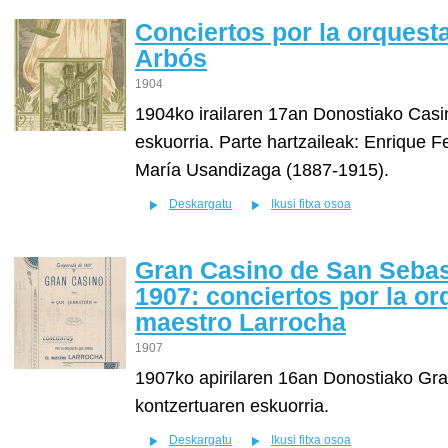
Conciertos por la orquesta
Arbós
1904
1904ko irailaren 17an Donostiako Casi
eskuorria. Parte hartzaileak: Enrique 
María Usandizaga (1887-1915).
Deskargatu
Ikusi fitxa osoa
Gran Casino de San Sebas
1907: conciertos por la or
maestro Larrocha
1907
1907ko apirilaren 16an Donostiako Gra
kontzertuaren eskuorria.
Deskargatu
Ikusi fitxa osoa