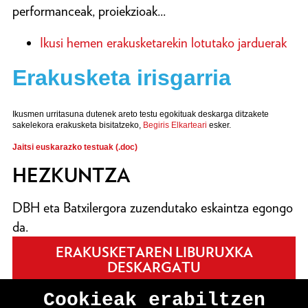
performanceak, proiekzioak...
Ikusi hemen erakusketarekin lotutako jarduerak
Erakusketa irisgarria
Ikusmen urritasuna dutenek areto testu egokituak deskarga ditzakete
sakelekora erakusketa bisitatzeko,
Begiris Elkarteari
esker.
Jaitsi euskarazko testuak (.doc)
HEZKUNTZA
DBH eta Batxilergora zuzendutako eskaintza egongo
da.
ERAKUSKETAREN LIBURUXKA
DESKARGATU
Cookieak erabiltzen