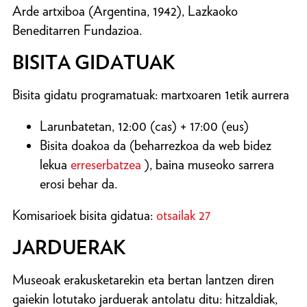
Arde artxiboa (Argentina, 1942), Lazkaoko
Beneditarren Fundazioa.
BISITA GIDATUAK
Bisita gidatu programatuak: martxoaren 1etik aurrera
Larunbatetan, 12:00 (cas) + 17:00 (eus)
Bisita doakoa da (beharrezkoa da web bidez
lekua
erreserbatzea
), baina museoko sarrera
erosi behar da.
Komisarioek bisita gidatua:
otsailak 27
JARDUERAK
Museoak erakusketarekin eta bertan lantzen diren
gaiekin lotutako jarduerak antolatu ditu: hitzaldiak,