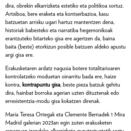
dira, obrekin elkarrizketa estetiko eta politikoa sortuz.
Artxiboa, bere eraketa eta kontserbazioa, kasu
batzuetan arrisku ugari hartuz mantentzen dena,
historiak babesteko eta narratiba hegemonikoak
erantzuteko bitarteko gisa ere agertzen da, baina
baita (beste) etorkizun posible batzuen aldeko apustu
argi gisa ere.
Erakusketaren ardatz nagusia botere totalitarioaren
kontrolatzeko moduetan oinarritu bada ere, haize
kontra,
kontrapuntu gisa
, beste pieza batzuk gehitu
dira, hainbat borroka agerian uzten dituztenak edo
erresistentzia-modu gisa kokatzen direnak.
Maria Teresa Ortegak eta Clemente Bernadek 1 Mira
Madrid galerian 2023an egin zuten erakusketen
esparruan izandako elkarrizketa gurutzatuetatik sortu