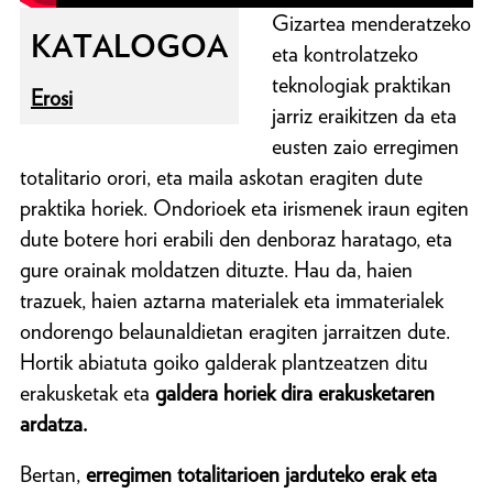
Gizartea menderatzeko
KATALOGOA
eta kontrolatzeko
teknologiak praktikan
Erosi
jarriz eraikitzen da eta
eusten zaio erregimen
totalitario orori, eta maila askotan eragiten dute
praktika horiek. Ondorioek eta irismenek iraun egiten
dute botere hori erabili den denboraz haratago, eta
gure orainak moldatzen dituzte. Hau da, haien
trazuek, haien aztarna materialek eta immaterialek
ondorengo belaunaldietan eragiten jarraitzen dute.
Hortik abiatuta goiko galderak plantzeatzen ditu
erakusketak eta
galdera horiek dira erakusketaren
ardatza.
Bertan,
erregimen totalitarioen jarduteko erak eta