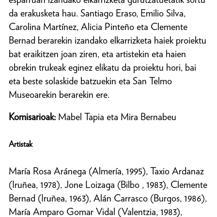
da erakusketa hau. Santiago Eraso, Emilio Silva,
Carolina Martínez, Alicia Pinteño eta Clemente
Bernad berarekin izandako elkarrizketa haiek proiektu
bat eraikitzen joan ziren, eta artistekin eta haien
obrekin trukeak eginez elikatu da proiektu hori, bai
eta beste solaskide batzuekin eta San Telmo
Museoarekin berarekin ere.
Komisarioak:
Mabel Tapia eta Mira Bernabeu
Artistak
María Rosa Aránega (Almería, 1995), Taxio Ardanaz
(Iruñea, 1978), Jone Loizaga (Bilbo , 1983), Clemente
Bernad (Iruñea, 1963), Alán Carrasco (Burgos, 1986),
María Amparo Gomar Vidal (Valentzia, 1983),