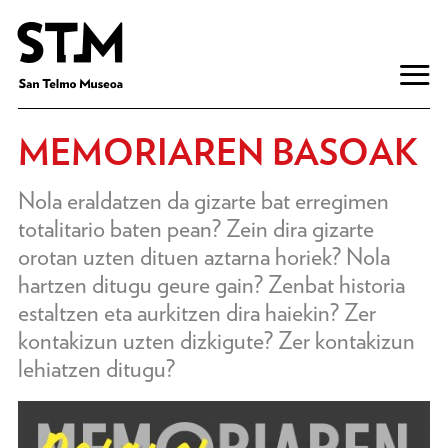
MEMORIAREN BASOAK
Nola eraldatzen da gizarte bat erregimen
totalitario baten pean? Zein dira gizarte
orotan uzten dituen aztarna horiek? Nola
hartzen ditugu geure gain? Zenbat historia
estaltzen eta aurkitzen dira haiekin? Zer
kontakizun uzten dizkigute? Zer kontakizun
lehiatzen ditugu?