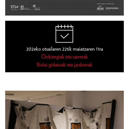
202eko otsailaren 22tik maiatzaren 11ra
Ordutegiak eta sarrerak
Bisita gidatuak eta jarduerak