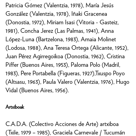
Patricia Gómez (Valentzia, 1978), María Jesús
González (Valentzia, 1978), Iñaki Gracenea
(Donostia, 1972), Miriam Isasi (Vitoria - Gasteiz,
1981), Concha Jerez (Las Palmas, 1941), Anna
López-Luna (Bartzelona, 1983), Amaia Molinet
(Lodosa, 1988), Ana Teresa Ortega (Alicante, 1952),
Juan Pérez Agirregoikoa (Donostia, 1962), Cristina
Piffer (Buenos Aires, 1953), Paloma Polo (Madril,
1983), Pere Portabella (Figueras, 1927),Txuspo Poyo
(Altsasu, 1963), Paula Valero (Valentzia, 1976), Hugo
Vidal (Buenos Aires, 1956).
Artxiboak
C.A.D.A. (Colectivo Acciones de Arte) artxiboa
(Txile, 1979 – 1985), Graciela Carnevale / Tucumán