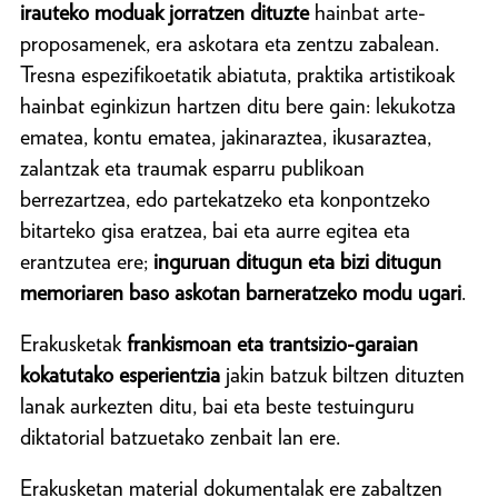
irauteko moduak jorratzen dituzte
hainbat arte-
proposamenek, era askotara eta zentzu zabalean.
Tresna espezifikoetatik abiatuta, praktika artistikoak
hainbat eginkizun hartzen ditu bere gain: lekukotza
ematea, kontu ematea, jakinaraztea, ikusaraztea,
zalantzak eta traumak esparru publikoan
berrezartzea, edo partekatzeko eta konpontzeko
bitarteko gisa eratzea, bai eta aurre egitea eta
erantzutea ere;
inguruan ditugun eta bizi ditugun
memoriaren baso askotan barneratzeko modu ugari
.
Erakusketak
frankismoan eta trantsizio-garaian
kokatutako esperientzia
jakin batzuk biltzen dituzten
lanak aurkezten ditu, bai eta beste testuinguru
diktatorial batzuetako zenbait lan ere.
Erakusketan material dokumentalak ere zabaltzen