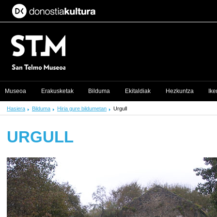
Museoa
Erakusketak
Bilduma
Ekitaldiak
Hezkuntza
Ike
Hasiera
Bilduma
Hiria gure bildumetan
Urgull
URGULL