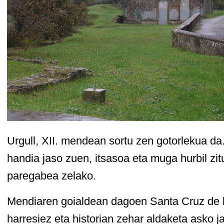
Urgull, XII. mendean sortu zen gotorlekua d
handia jaso zuen, itsasoa eta muga hurbil zi
paregabea zelako.
Mendiaren goialdean dagoen Santa Cruz de 
harresiez eta historian zehar aldaketa asko j