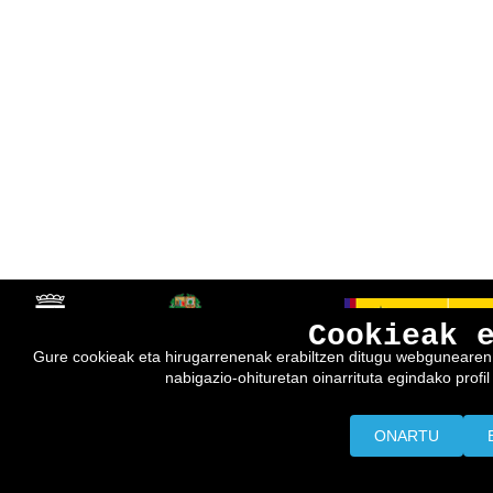
Cookieak 
Gure cookieak eta hirugarrenenak erabiltzen ditugu webgunearen e
nabigazio-ohituretan oinarrituta egindako profil 
ONARTU