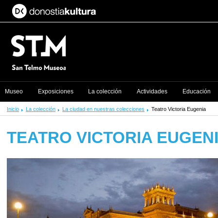
Museo
Exposiciones
La colección
Actividades
Educación
Inicio
La colección
La ciudad en nuestras colecciones
Teatro Victoria Eugenia
TEATRO VICTORIA EUGEN