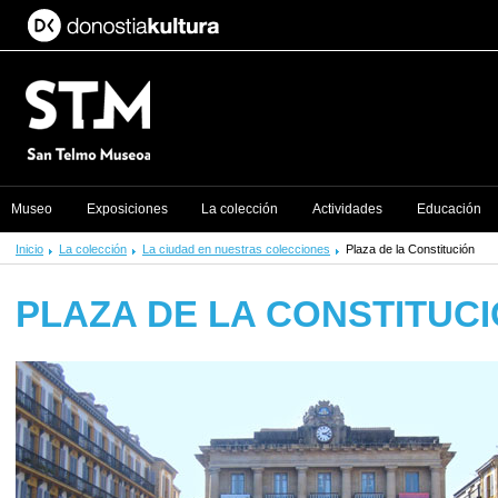
Museo
Exposiciones
La colección
Actividades
Educación
Inicio
La colección
La ciudad en nuestras colecciones
Plaza de la Constitución
PLAZA DE LA CONSTITUC