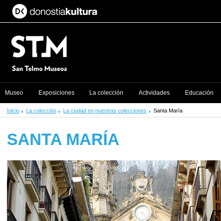
Museo
Exposiciones
La colección
Actividades
Educación
Inicio
La colección
La ciudad en nuestras colecciones
Santa María
SANTA MARÍA