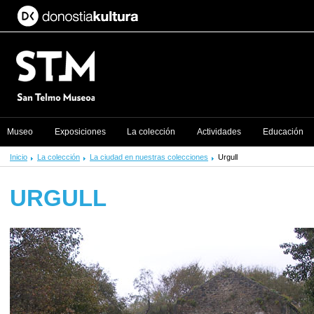
Museo
Exposiciones
La colección
Actividades
Educación
Inicio
La colección
La ciudad en nuestras colecciones
Urgull
URGULL