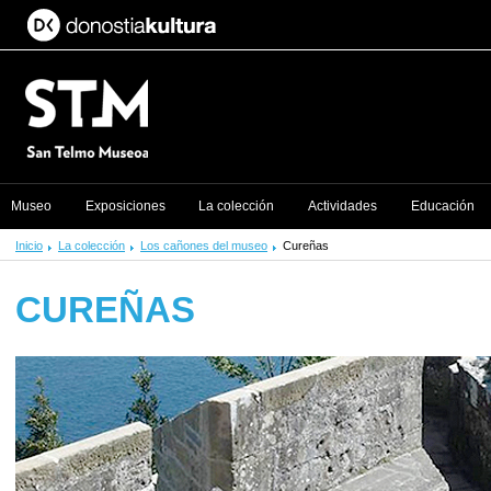
Museo
Exposiciones
La colección
Actividades
Educación
Inicio
La colección
Los cañones del museo
Cureñas
CUREÑAS