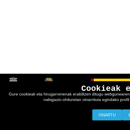
Cookieak 
Gure cookieak eta hirugarrenenak erabiltzen ditugu webgunearen e
nabigazio-ohituretan oinarrituta egindako profil 
ONARTU