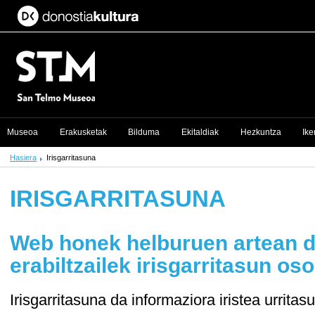
Museoa
Erakusketak
Bilduma
Ekitaldiak
Hezkuntza
Ike
Hasiera
Irisgarritasuna
IRISGARRITASUNA
Web honek helburuen artean d
erabiltzailek irisgarritasun oso
Irisgarritasuna da informaziora iristea urrita