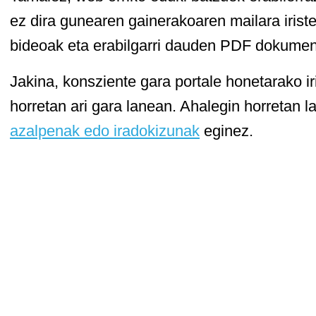
ez dira gunearen gainerakoaren mailara iriste
bideoak eta erabilgarri dauden PDF dokumen
Jakina, konsziente gara portale honetarako ir
horretan ari gara lanean. Ahalegin horretan 
azalpenak edo iradokizunak
eginez.