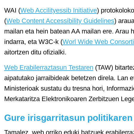
WAI (
Web Accilityessib Initiative
) protokolo
(
Web Content Accessibility Guidelines
) arau
mailan eta hein batean AA mailan ere. Arau
indarra, eta W3C-k (
Worl Wide Web Consort
aitortzen ditu ofizialki.
Web Erabilerraztasun Testaren
(TAW) bitarte
aipatutako jarraibideak betetzen direla. Lan 
Ministerioak sustatu du tresna hori, Informaz
Merkataritza Elektronikoaren Zerbitzuen Legea
Gure irisgarritasun politikare
Tamalez, web orriko eduki batzuek erabilerr