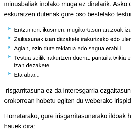
minusbaliak inolako muga ez direlarik. Asko d
eskuratzen dutenak gure oso bestelako testuin
Entzumen, ikusmen, mugikortasun arazoak iza
Zailtasunak izan ditzakete irakurtzeko edo uler
Agian, ezin dute teklatua edo sagua erabili.
Testua soilik irakurtzen duena, pantaila txiki
izan dezakete.
Eta abar...
Irisgarritasuna ez da interesgarria ezgaitasun
orokorrean hobetu egiten du weberako irispi
Horretarako, gure irisgarritasunerako ildoak
hauek dira: