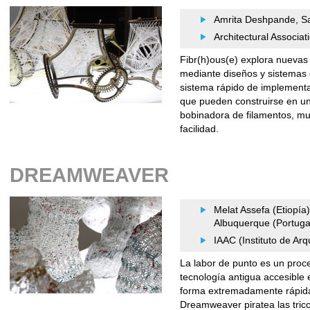
Amrita Deshpande, Saa
Architectural Associa
Fibr(h)ous(e) explora nuevas 
mediante diseños y sistemas d
sistema rápido de implementac
que pueden construirse en u
bobinadora de filamentos, mul
facilidad.
DREAMWEAVER
Melat Assefa (Etiopía
Albuquerque (Portuga
IAAC (Instituto de Ar
La labor de punto es un proc
tecnología antigua accesible
forma extremadamente rápid
Dreamweaver piratea las trico