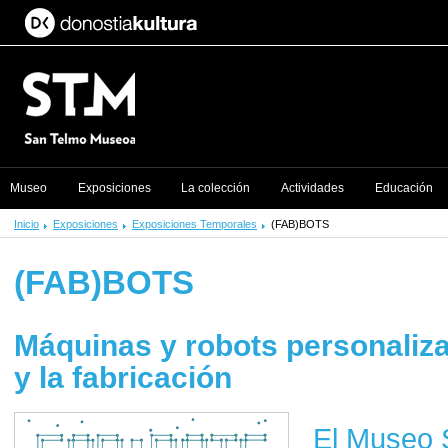
Museo
Exposiciones
La colección
Actividades
Educación
Inicio
Exposiciones
Exposiciones Temporales
(FAB)BOTS
(FAB)BOTS
Máquinas y robots personaliza
y la fabricación
El Museo 