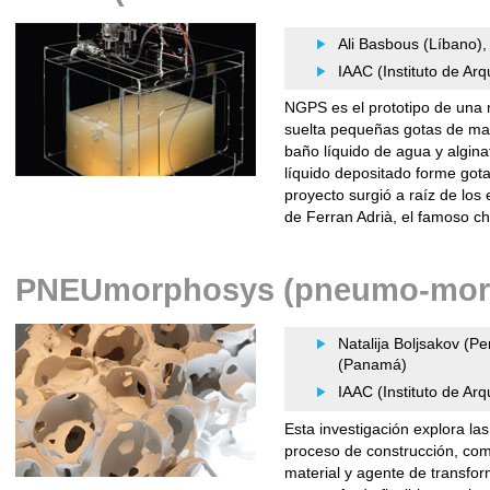
Ali Basbous (Líbano),
IAAC (Instituto de Ar
NGPS es el prototipo de una 
suelta pequeñas gotas de mat
baño líquido de agua y algina
líquido depositado forme gota
proyecto surgió a raíz de lo
de Ferran Adrià, el famoso che
PNEUmorphosys (pneumo-morp
Natalija Boljsakov (Pe
(Panamá)
IAAC (Instituto de Ar
Esta investigación explora las
proceso de construcción, como
material y agente de transf