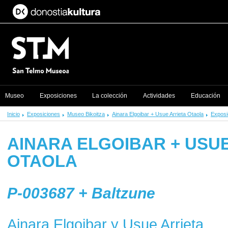
Museo
Exposiciones
La colección
Actividades
Educación
Inicio
Exposiciones
Museo Bikoitza
Ainara Elgoibar + Usue Arrieta Otaola
Exposi
AINARA ELGOIBAR + USU
OTAOLA
P-003687 + Baltzune
Ainara Elgoibar y Usue Arrieta