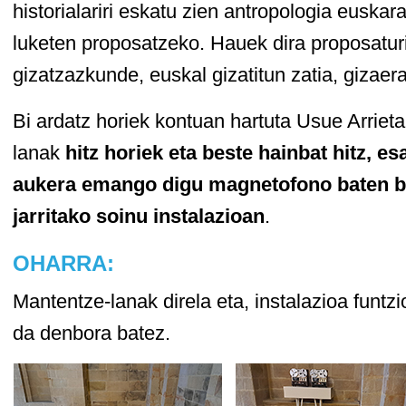
historialariri eskatu zien antropologia euskara
luketen proposatzeko. Hauek dira proposaturik
gizatzazkunde, euskal gizatitun zatia, gizaera
Bi ardatz horiek kontuan hartuta Usue Arriet
lanak
hitz horiek eta beste hainbat hitz, es
aukera emango digu magnetofono baten bi
jarritako soinu instalazioan
.
OHARRA:
Mantentze-lanak direla eta, instalazioa fun
da denbora batez.