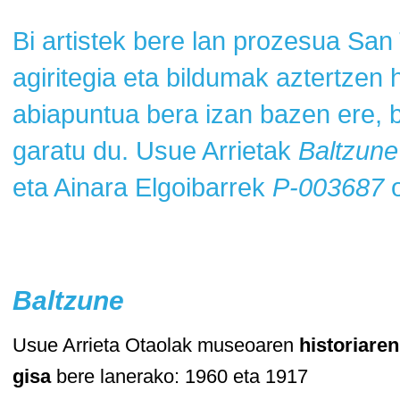
Bi artistek bere lan prozesua Sa
agiritegia eta bildumak aztertzen 
abiapuntua bera izan bazen ere, 
garatu du. Usue Arrietak
Baltzune
eta Ainara Elgoibarrek
P-003687
o
Baltzune
Usue Arrieta Otaolak museoaren
historiaren
gisa
bere lanerako: 1960 eta 1917