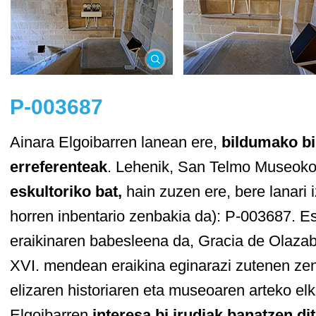
P-003687
Ainara Elgoibarren lanean ere,
bildumako bi
erreferenteak
. Lehenik, San Telmo Museoko
eskultoriko bat,
hain zuzen ere, bere lanari
horren inbentario zenbakia da): P-003687. E
eraikinaren babesleena da, Gracia de Olazab
XVI. mendean eraikina eginarazi zutenen ze
elizaren historiaren eta museoaren arteko e
Elgoibarren
interesa bi irudiak banatzen d