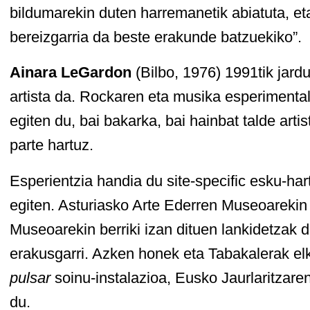
bildumarekin duten harremanetik abiatuta, et
bereizgarria da beste erakunde batzuekiko”.
Ainara LeGardon
(Bilbo, 1976) 1991tik jar
artista da. Rockaren eta musika esperimenta
egiten du, bai bakarka, bai hainbat talde arti
parte hartuz.
Esperientzia handia du site-specific esku-har
egiten. Asturiasko Arte Ederren Museoarekin
Museoarekin berriki izan dituen lankidetzak 
erakusgarri. Azken honek eta Tabakalerak el
pulsar
soinu-instalazioa, Eusko Jaurlaritzare
du.