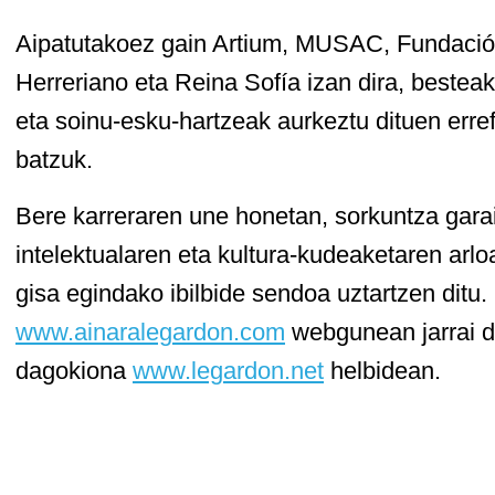
Aipatutakoez gain Artium, MUSAC, Fundació
Herreriano eta Reina Sofía izan dira, bestea
eta soinu-esku-hartzeak aurkeztu dituen erre
batzuk.
Bere karreraren une honetan, sorkuntza garai
intelektualaren eta kultura-kudeaketaren arloa
gisa egindako ibilbide sendoa uztartzen ditu. 
www.ainaralegardon.com
webgunean jarrai da
dagokiona
www.legardon.net
helbidean.