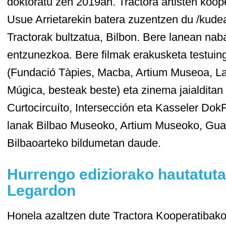
doktoratu zen 2019an. Tractora artisten koope
Usue Arrietarekin batera zuzentzen du /kude
Tractorak bultzatua, Bilbon. Bere lanean na
entzunezkoa. Bere filmak erakusketa testuing
(Fundació Tàpies, Macba, Artium Museoa, La
Múgica, besteak beste) eta zinema jaialditan 
Curtocircuíto, Intersección eta Kasseler Dok
lanak Bilbao Museoko, Artium Museoko, Gua
Bilbaoarteko bildumetan daude.
Hurrengo ediziorako hautatutak
Legardon
Honela azaltzen dute Tractora Kooperatibako