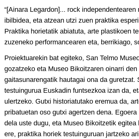
“[Ainara Legardon]... rock independenteare
ibilbidea, eta atzean utzi zuen praktika espe
Praktika horietatik abiatuta, arte plastikoen t
zuzeneko performancearen eta, berrikiago, soi
Proiektuarekin bat egiteko, San Telmo Muse
gozatzeko eta Museo Bikoitzaren oinarri den 
gaitasunarengatik hautagai ona da guretzat.
testuingurua Euskadin funtsezkoa izan da, et
ulertzeko. Gutxi historiatutako eremua da, ar
pribatuetan oso gutxi agertzen dena. Egoera
dela uste dugu, eta Museo Bikoitzetik egitea b
ere, praktika horiek testuinguruan jartzeko ar