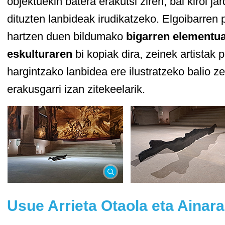
objektuekin batera erakutsi ziren, bai kirol ja
dituzten lanbideak irudikatzeko. Elgoibarre
hartzen duen bildumako
bigarren elementu
eskulturaren
bi kopiak dira, zeinek artistak
hargintzako lanbidea ere ilustratzeko balio z
erakusgarri izan zitekeelarik.
Usue Arrieta Otaola eta Ainara