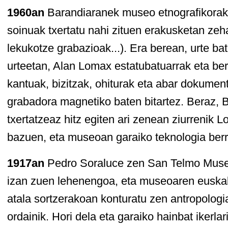
1960an
Barandiaranek museo etnografikorak
soinuak txertatu nahi zituen erakusketan zeh
lekukotze grabazioak...). Era berean, urte b
urteetan, Alan Lomax estatubatuarrak eta be
kantuak, bizitzak, ohiturak eta abar dokument
grabadora magnetiko baten bitartez. Beraz, 
txertatzeaz hitz egiten ari zenean ziurrenik 
bazuen, eta museoan garaiko teknologia berr
1917an
Pedro Soraluce zen San Telmo Museo
izan zuen lehenengoa, eta museoaren euskal 
atala sortzerakoan konturatu zen antropologi
ordainik. Hori dela eta garaiko hainbat ikerla