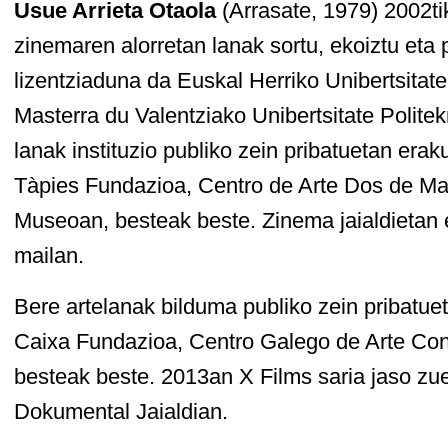
Usue Arrieta Otaola
(Arrasate, 1979) 2002tik
zinemaren alorretan lanak sortu, ekoiztu eta 
lizentziaduna da Euskal Herriko Unibertsitat
Masterra du Valentziako Unibertsitate Polite
lanak instituzio publiko zein pribatuetan erak
Tàpies Fundazioa, Centro de Arte Dos de M
Museoan, besteak beste. Zinema jaialdietan e
mailan.
Bere artelanak bilduma publiko zein pribatue
Caixa Fundazioa, Centro Galego de Arte Co
besteak beste. 2013an X Films saria jaso zu
Dokumental Jaialdian.