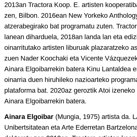
2013an Tractora Koop. E. artisten kooperatib
zen, Bilbon. 2016ean New Yorkeko Anthology
atzerabegirako bat programatu zuten. Tractor
lanean diharduela, 2018an landa lan eta edi
oinarritutako artisten liburuak plazaratzeko a
zuen Nader Koochaki eta Vicente Vázquezek
Ainara Elgoibarrekin batera Kinu Lantaldea e
oinarria duen hiruhileko nazioarteko program
plataforma bat. 2020az geroztik Atoi izeneko
Ainara Elgoibarrekin batera.
Ainara Elgoibar
(Mungia, 1975) artista da.
Unibertsitatean eta Arte Ederretan Bartzelon