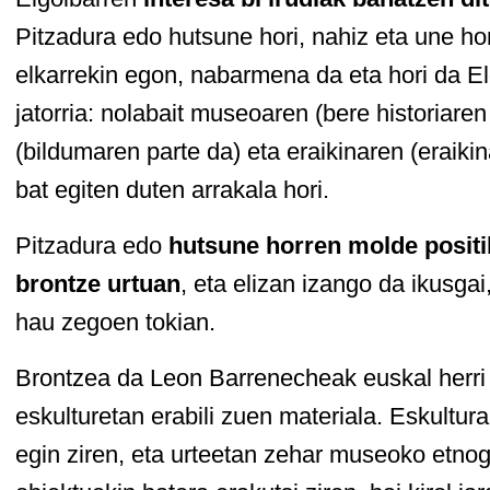
Pitzadura edo hutsune hori, nahiz eta une ho
elkarrekin egon, nabarmena da eta hori da 
jatorria: nolabait museoaren (bere historiare
(bildumaren parte da) eta eraikinaren (eraikin
bat egiten duten arrakala hori.
Pitzadura edo
hutsune horren molde positib
brontze urtuan
, eta elizan izango da ikusgai
hau zegoen tokian.
Brontzea da Leon Barrenecheak euskal herri k
eskulturetan erabili zuen materiala. Eskultu
egin ziren, eta urteetan zehar museoko etnog