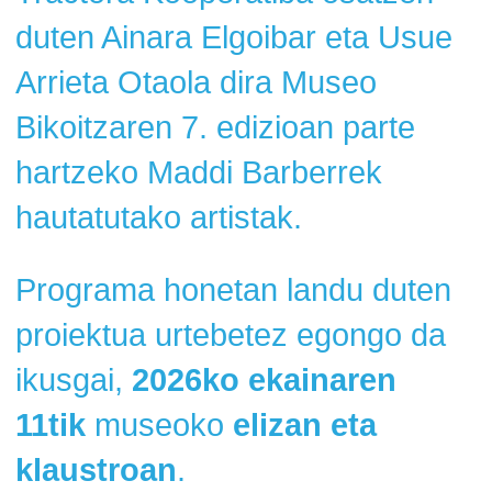
duten Ainara Elgoibar eta Usue
Arrieta Otaola dira Museo
Bikoitzaren 7. edizioan parte
hartzeko Maddi Barberrek
hautatutako artistak.
Programa honetan landu duten
proiektua urtebetez egongo da
ikusgai,
2026ko ekainaren
11tik
museoko
elizan eta
klaustroan
.