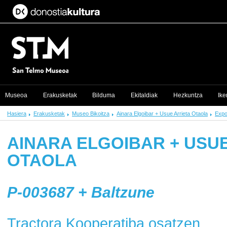
Museoa
Erakusketak
Bilduma
Ekitaldiak
Hezkuntza
Ike
Hasiera
Erakusketak
Museo Bikoitza
Ainara Elgoibar + Usue Arrieta Otaola
Expo
AINARA ELGOIBAR + USU
OTAOLA
P-003687 + Baltzune
Tractora Kooperatiba osatzen